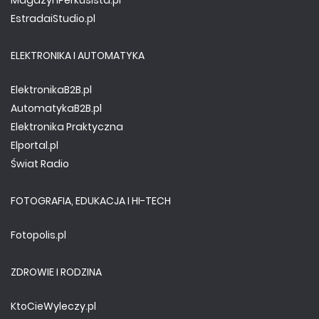
MagazynPerkusista.pl
EstradaiStudio.pl
ELEKTRONIKA I AUTOMATYKA
ElektronikaB2B.pl
AutomatykaB2B.pl
Elektronika Praktyczna
Elportal.pl
Świat Radio
FOTOGRAFIA, EDUKACJA I HI-TECH
Fotopolis.pl
ZDROWIE I RODZINA
KtoCieWyleczy.pl