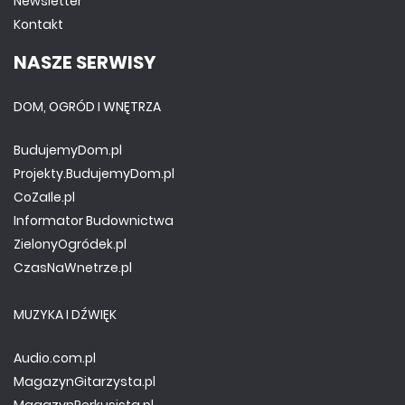
Newsletter
Kontakt
NASZE SERWISY
DOM, OGRÓD I WNĘTRZA
BudujemyDom.pl
Projekty.BudujemyDom.pl
CoZaIle.pl
Informator Budownictwa
ZielonyOgródek.pl
CzasNaWnetrze.pl
MUZYKA I DŹWIĘK
Audio.com.pl
MagazynGitarzysta.pl