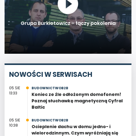
Grupa Burkietowicz – łączy pokolenia
NOWOŚCI W SERWISACH
05 SIE
BUDOWNICTWOB2B
13:33
Koniec ze źle odłożonym domofonem!
Poznaj słuchawkę magnetyczną Cyfral
Baltic
05 SIE
BUDOWNICTWOB2B
10:38
Ocieplenie dachu w domu jedno- i
wielorodzinnym. Czym wyróżniają się