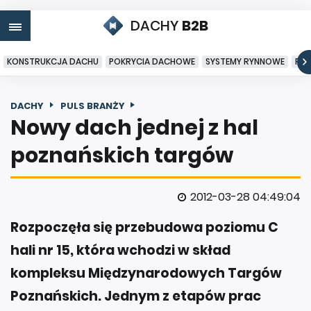
DACHY
B2B
KONSTRUKCJA DACHU
POKRYCIA DACHOWE
SYSTEMY RYNNOWE
PO
DACHY
PULS BRANŻY
Nowy dach jednej z hal
poznańskich targów
2012-03-28 04:49:04
Rozpoczęła się przebudowa poziomu C
hali nr 15, która wchodzi w skład
kompleksu Międzynarodowych Targów
Poznańskich. Jednym z etapów prac