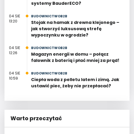
systemy BauderECO?
04 SIE
BUDOWNICTWOB2B
13:20
Stojak na hamak z drewna klejonego –
jak stworzyć luksusową strefę
wypoczynku w ogrodzie?
04 SIE
BUDOWNICTWOB2B
12:26
Magazyn energii w domu – połącz
falownik z baterią i płać mniej za prąd!
04 SIE
BUDOWNICTWOB2B
10:59
Ciepła woda z pelletu latem i zimą. Jak
ustawić piec, żeby nie przepłacać?
Warto przeczytać