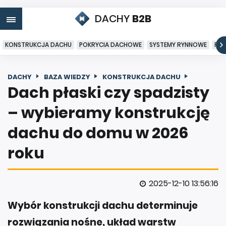
DACHY
B2B
KONSTRUKCJA DACHU
POKRYCIA DACHOWE
SYSTEMY RYNNOWE
PO
DACHY
BAZA WIEDZY
KONSTRUKCJA DACHU
Dach płaski czy spadzisty
– wybieramy konstrukcję
dachu do domu w 2026
roku
2025-12-10 13:56:16
Wybór konstrukcji dachu determinuje
rozwiązania nośne, układ warstw