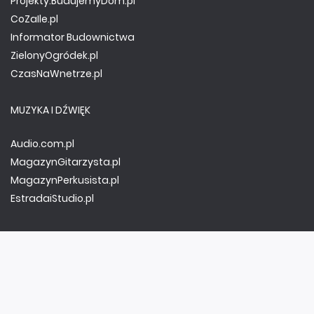
Projekty.BudujemyDom.pl
CoZaIle.pl
Informator Budownictwa
ZielonyOgródek.pl
CzasNaWnetrze.pl
MUZYKA I DŹWIĘK
Audio.com.pl
MagazynGitarzysta.pl
MagazynPerkusista.pl
EstradaiStudio.pl
ELEKTRONIKA I AUTOMATYKA
ElektronikaB2B.pl
AutomatykaB2B.pl
Elektronika Praktyczna