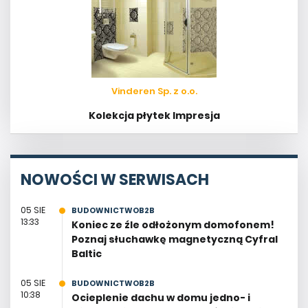
Vinderen Sp. z o.o.
Kolekcja płytek Impresja
NOWOŚCI W SERWISACH
05 SIE
BUDOWNICTWOB2B
13:33
Koniec ze źle odłożonym domofonem!
Poznaj słuchawkę magnetyczną Cyfral
Baltic
05 SIE
BUDOWNICTWOB2B
10:38
Ocieplenie dachu w domu jedno- i