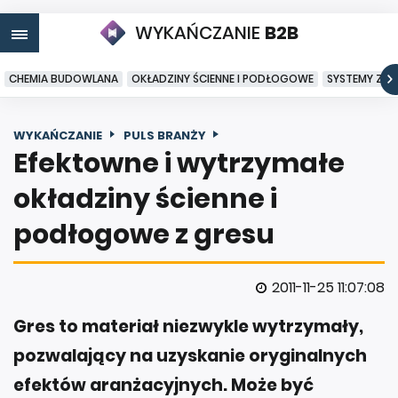
WYKAŃCZANIE
B2B
CHEMIA BUDOWLANA
OKŁADZINY ŚCIENNE I PODŁOGOWE
SYSTEMY ZA
WYKAŃCZANIE
PULS BRANŻY
Efektowne i wytrzymałe
okładziny ścienne i
podłogowe z gresu
2011-11-25 11:07:08
Gres to materiał niezwykle wytrzymały,
pozwalający na uzyskanie oryginalnych
efektów aranżacyjnych. Może być