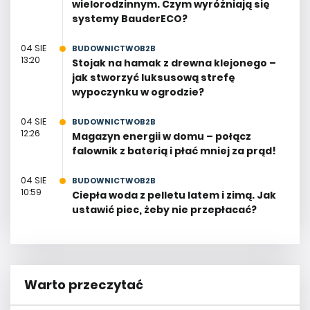
wielorodzinnym. Czym wyróżniają się
systemy BauderECO?
04 SIE
BUDOWNICTWOB2B
13:20
Stojak na hamak z drewna klejonego –
jak stworzyć luksusową strefę
wypoczynku w ogrodzie?
04 SIE
BUDOWNICTWOB2B
12:26
Magazyn energii w domu – połącz
falownik z baterią i płać mniej za prąd!
04 SIE
BUDOWNICTWOB2B
10:59
Ciepła woda z pelletu latem i zimą. Jak
ustawić piec, żeby nie przepłacać?
Warto przeczytać