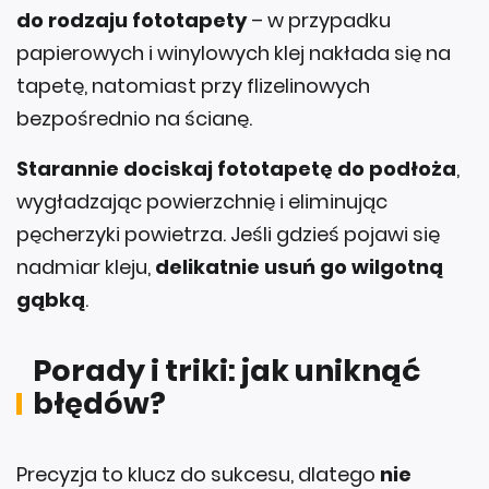
papierowych i winylowych klej nakłada się na
tapetę, natomiast przy flizelinowych
bezpośrednio na ścianę.
Starannie dociskaj fototapetę do podłoża
,
wygładzając powierzchnię i eliminując
pęcherzyki powietrza. Jeśli gdzieś pojawi się
nadmiar kleju,
delikatnie usuń go wilgotną
gąbką
.
Porady i triki: jak uniknąć
błędów?
Precyzja to klucz do sukcesu, dlatego
nie
spiesz się i pracuj dokładnie
. Używaj