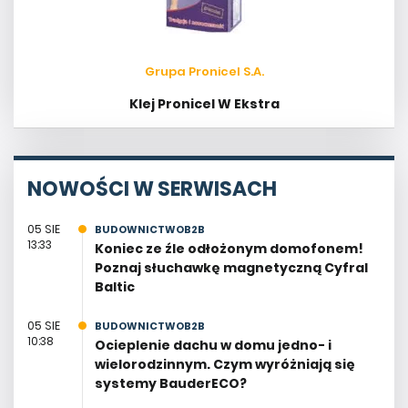
Grupa Pronicel S.A.
Klej Pronicel W Ekstra
NOWOŚCI W SERWISACH
05 SIE
BUDOWNICTWOB2B
13:33
Koniec ze źle odłożonym domofonem!
Poznaj słuchawkę magnetyczną Cyfral
Baltic
05 SIE
BUDOWNICTWOB2B
10:38
Ocieplenie dachu w domu jedno- i
wielorodzinnym. Czym wyróżniają się
systemy BauderECO?
04 SIE
BUDOWNICTWOB2B