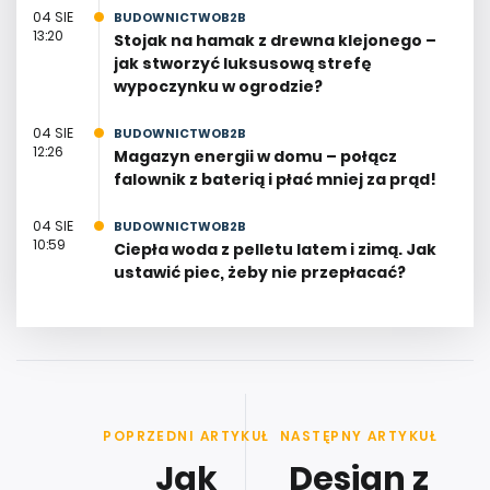
13:20
Stojak na hamak z drewna klejonego –
jak stworzyć luksusową strefę
wypoczynku w ogrodzie?
04 SIE
BUDOWNICTWOB2B
12:26
Magazyn energii w domu – połącz
falownik z baterią i płać mniej za prąd!
04 SIE
BUDOWNICTWOB2B
10:59
Ciepła woda z pelletu latem i zimą. Jak
ustawić piec, żeby nie przepłacać?
POPRZEDNI ARTYKUŁ
NASTĘPNY ARTYKUŁ
Jak
Design z