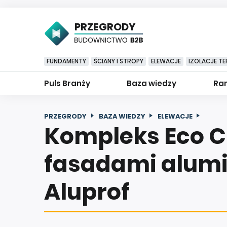
PRZEGRODY
FUNDAMENTY
ŚCIANY I STROPY
ELEWACJE
IZOLACJE TE
Puls Branży
Baza wiedzy
Ran
PRZEGRODY
BAZA WIEDZY
ELEWACJE
Kompleks Eco Ci
fasadami alum
Aluprof