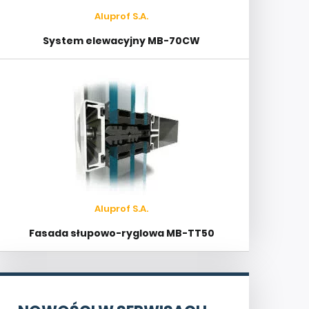
Aluprof S.A.
System elewacyjny MB-70CW
Aluprof S.A.
Fasada słupowo-ryglowa MB-TT50