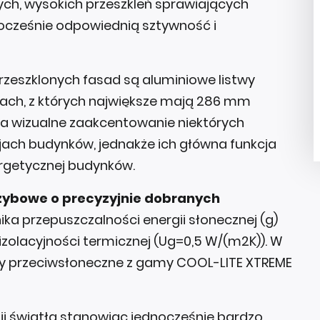
ych, wysokich przeszkleń sprawiających
nocześnie odpowiednią sztywność i
zeszklonych fasad są aluminiowe listwy
rach, z których największe mają 286 mm
na wizualne zaakcentowanie niektórych
jach budynków, jednakże ich główna funkcja
rgetycznej budynków.
zybowe o precyzyjnie dobranych
ka przepuszczalności energii słonecznej (g)
izolacyjności termicznej (Ug=0,5 W/(m2K)). W
yby przeciwsłoneczne z gamy COOL-LITE XTREME
i światła stanowiąc jednocześnie bardzo