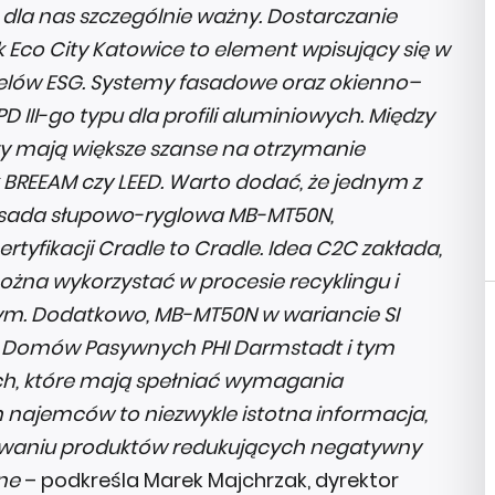
 dla nas szczególnie ważny. Dostarczanie
ak Eco City Katowice to element wpisujący się w
esu celów ESG. Systemy fasadowe oraz okienno–
D III-go typu dla profili aluminiowych. Między
zy mają większe szanse na otrzymanie
 BREEAM czy LEED. Warto dodać, że jednym z
fasada słupowo-ryglowa MB-MT50N,
tyfikacji Cradle to Cradle. Idea C2C zakłada,
ożna wykorzystać w procesie recyklingu i
ym. Dodatkowo, MB-MT50N w wariancie SI
tu Domów Pasywnych PHI Darmstadt i tym
, które mają spełniać wymagania
najemców to niezwykle istotna informacja,
sowaniu produktów redukujących negatywny
ne
– podkreśla Marek Majchrzak, dyrektor