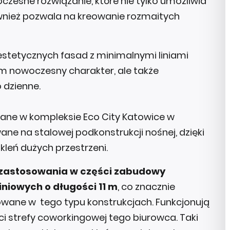
czesne rozwiązanie, które nie tylko umożliwia
wnież pozwala na kreowanie rozmaitych
estetycznych fasad z minimalnymi liniami
om nowoczesny charakter, ale także
 dzienne.
ne w kompleksie Eco City Katowice w
e na stalowej podkonstrukcji nośnej, dzięki
leń dużych przestrzeni.
 zastosowania w części zabudowy
niowych o długości 11 m
, co znacznie
ane w tego typu konstrukcjach. Funkcjonują
i strefy coworkingowej tego biurowca. Taki