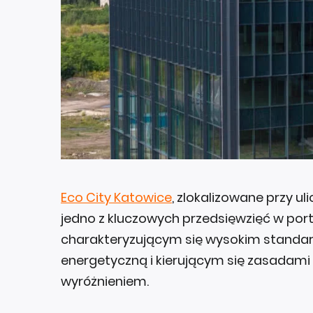
Eco City Katowice
, zlokalizowane przy ul
jedno z kluczowych przedsięwzięć w portf
charakteryzującym się wysokim standa
energetyczną i kierującym się zasadami
wyróżnieniem.