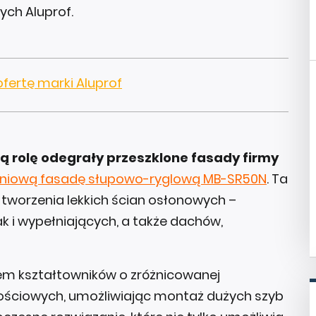
ch Aluprof.
ofertę marki Aluprof
ą rolę odegrały przeszklone fasady firmy
iniową fasadę słupowo-ryglową MB-SR50N
. Ta
tworzenia lekkich ścian osłonowych –
k i wypełniających, a także dachów,
m kształtowników o zróżnicowanej
ościowych, umożliwiając montaż dużych szyb