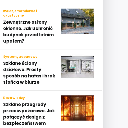
Izolacje termiczne i
akustyczne
Zewnętrzne osłony
okienne. Jak uchronić
budynek przed letnim
upałem?
Systemy zabudowy
Szklane ściany
działowe. Prosty
sposób na hałas i brak
słońca w biurze
Baza wiedzy
Szklane przegrody
przeciwpożarowe. Jak
połączyć design z
bezpieczeństwem