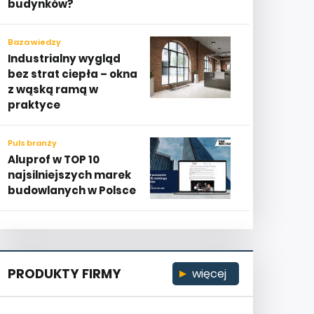
budynków?
Baza wiedzy
Industrialny wygląd
bez strat ciepła – okna
z wąską ramą w
praktyce
Puls branży
Aluprof w TOP 10
najsilniejszych marek
budowlanych w Polsce
PRODUKTY FIRMY
więcej