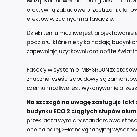
ważących nawet do 1100 kg. Jest to nowo
efektywną zabudowę przestrzeni, ale ró
efektów wizualnych na fasadzie.
Dzięki temu możliwe jest projektowanie 
podziału, które nie tylko nadają budynk
zapewniają użytkownikom obfite światło
Fasady w systemie MB-SR50N zastosowa
znacznej części zabudowy są zamontowan
czemu możliwe jest wykonywanie przeszk
Na szczególną uwagę zasługuje fakt
budynku ECO 2 ciągłych słupów alumi
przekracza wymiary standardowo stosow
one na całej, 3-kondygnacyjnej wysokośc