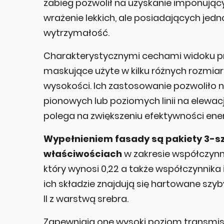
zabieg pozwolił na uzyskanie imponując
wrażenie lekkich, ale posiadających jed
wytrzymałość.
Charakterystycznymi cechami widoku pr
maskujące użyte w kilku różnych rozmia
wysokości. Ich zastosowanie pozwoliło 
pionowych lub poziomych linii na elewac
polega na zwiększeniu efektywności ene
Wypełnieniem fasady są pakiety 3-s
właściwościach
w zakresie współczynni
który wynosi 0,22 a także współczynnika 
ich składzie znajdują się hartowane sz
II z warstwą srebra.
Zapewniają one wysoki poziom transmisj