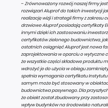
–
Zrównoważony rozwój naszej firmy jest
rozwiązań Aluprof do takich inwestycji j
realizację wizji i strategii firmy z zakr
drzwiowe Aluprof posiadają certyfikaty EP
innymi dzięki ich zastosowaniu inwestor
certyfikatów zielonego budownictwa, jak
ostatnich osiągnięć Aluprof jest nowa 
zaprojektowania w oparciu o wytyczne cer
że wszystkie części składowe produktu m
wdrożyć je do użycia w obiegu zamknięt
spełnia wymagania certyfikatu Instytu
samym może być stosowany w obiektach
budownictwa pasywnego. Dla przyszłych 
że obiekt został zbudowany przy zasto
wpływ budynków na środowisko natural