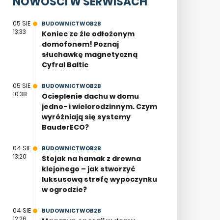
NOWOŚCI W SERWISACH
05 SIE
BUDOWNICTWOB2B
13:33
Koniec ze źle odłożonym
domofonem! Poznaj
słuchawkę magnetyczną
Cyfral Baltic
05 SIE
BUDOWNICTWOB2B
10:38
Ocieplenie dachu w domu
jedno- i wielorodzinnym. Czym
wyróżniają się systemy
BauderECO?
04 SIE
BUDOWNICTWOB2B
13:20
Stojak na hamak z drewna
klejonego – jak stworzyć
luksusową strefę wypoczynku
w ogrodzie?
04 SIE
BUDOWNICTWOB2B
12:26