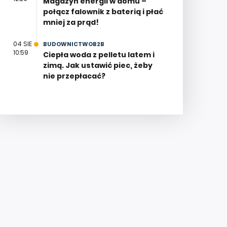
Magazyn energii w domu –
połącz falownik z baterią i płać
mniej za prąd!
04 SIE
BUDOWNICTWOB2B
10:59
Ciepła woda z pelletu latem i
zimą. Jak ustawić piec, żeby
nie przepłacać?