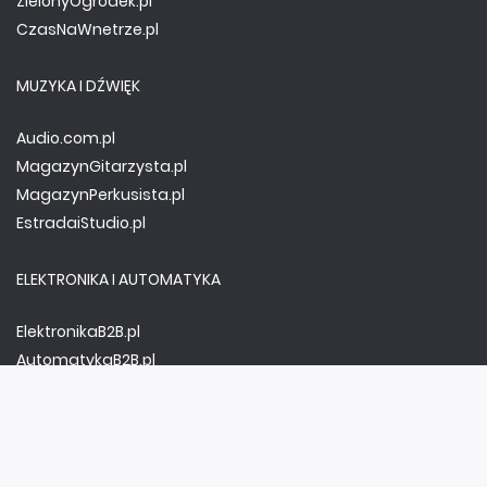
ZielonyOgródek.pl
CzasNaWnetrze.pl
MUZYKA I DŹWIĘK
Audio.com.pl
MagazynGitarzysta.pl
MagazynPerkusista.pl
EstradaiStudio.pl
ELEKTRONIKA I AUTOMATYKA
ElektronikaB2B.pl
AutomatykaB2B.pl
Elektronika Praktyczna
Elportal.pl
Świat Radio