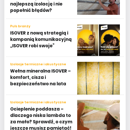
najlepszą izolację i nie
popełnić błędów?
Puls branży
ISOVER z nową strategią i
kampanią komunikacyjną
„ISOVER robi swoje”
Izolacje termiczne i akustyczne
Wełna mineralna ISOVER –
komfort, cisza i
bezpieczeństwo na lata
Izolacje termiczne i akustyczne
Ocieplenie poddasza –
dlaczego niska lambda to
za mało? Sprawdź, o czym
jeszcze musisz pamiętać!