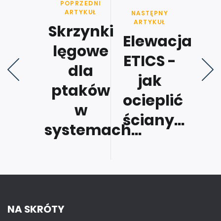
POPRZEDNI
ARTYKUŁ
NASTĘPNY
ARTYKUŁ
Skrzynki
Elewacja
lęgowe
ETICS -
dla
jak
ptaków
ocieplić
w
ściany...
systemach...
NA SKRÓTY