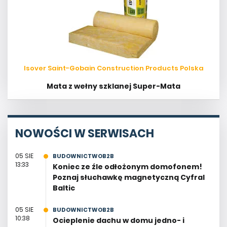
Isover Saint-Gobain Construction Products Polska
Mata z wełny szklanej Super-Mata
NOWOŚCI W SERWISACH
05 SIE
BUDOWNICTWOB2B
13:33
Koniec ze źle odłożonym domofonem!
Poznaj słuchawkę magnetyczną Cyfral
Baltic
05 SIE
BUDOWNICTWOB2B
10:38
Ocieplenie dachu w domu jedno- i