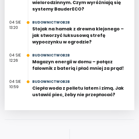
wielorodzinnym. Czym wyróżniają się
systemy BauderECO?
04 SIE
BUDOWNICTWOB2B
13:20
Stojak na hamak z drewna klejonego –
jak stworzyć luksusową strefę
wypoczynku w ogrodzie?
04 SIE
BUDOWNICTWOB2B
12:26
Magazyn energii w domu – połącz
falownik z baterią i płać mniej za prąd!
04 SIE
BUDOWNICTWOB2B
10:59
Ciepła woda z pelletu latem i zimą. Jak
ustawić piec, żeby nie przepłacać?