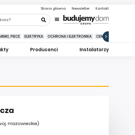
Strona główna
Newsletter
Kontakt
INKI, PIECE
ELEKTRYKA
OCHRONA I ELEKTRONIKA
CENTRALNE ODKURZA
ukty
Producenci
Instalatorzy
wcza
oj. mazowieckie)