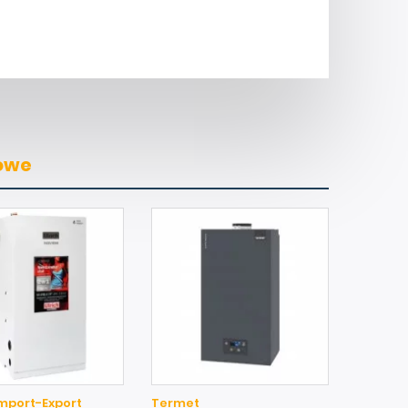
jowe
mport-Export
Termet