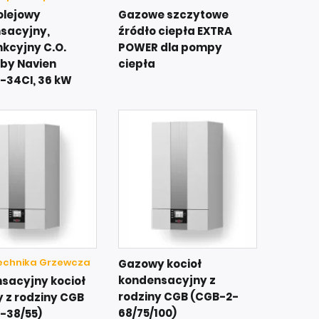
olejowy
Gazowe szczytowe
sacyjny,
źródło ciepła EXTRA
kcyjny C.O.
POWER dla pompy
 by Navien
ciepła
-34CI, 36 kW
Technika Grzewcza
Gazowy kocioł
kondensacyjny z
sacyjny kocioł
rodziny CGB (CGB-2-
 z rodziny CGB
68/75/100)
-38/55)