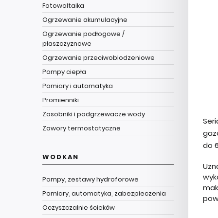
Fotowoltaika
Ogrzewanie akumulacyjne
Ogrzewanie podłogowe /
płaszczyznowe
Ogrzewanie przeciwoblodzeniowe
Pompy ciepła
Pomiary i automatyka
Promienniki
Zasobniki i podgrzewacze wody
Ser
Zawory termostatyczne
gaz
do 
WODKAN
Uzn
wyk
Pompy, zestawy hydroforowe
mak
Pomiary, automatyka, zabezpieczenia
pow
Oczyszczalnie ścieków