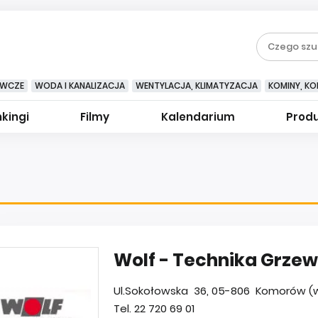
EWCZE
WODA I KANALIZACJA
WENTYLACJA, KLIMATYZACJA
KOMINY, KOM
kingi
Filmy
Kalendarium
Prod
Wolf - Technika Grze
Ul.Sokołowska 36, 05-806 Komorów (w
Tel. 22 720 69 01