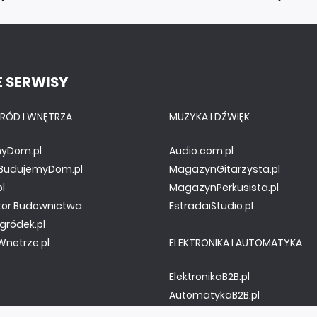
 SERWISY
RÓD I WNĘTRZA
MUZYKA I DŹWIĘK
yDom.pl
Audio.com.pl
y.BudujemyDom.pl
MagazynGitarzysta.pl
pl
MagazynPerkusista.pl
tor Budownictwa
EstradaiStudio.pl
gródek.pl
netrze.pl
ELEKTRONIKA I AUTOMATYKA
ElektronikaB2B.pl
AutomatykaB2B.pl
Elektronika Praktyczna