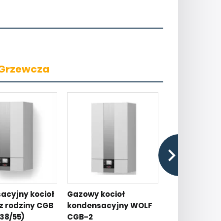
 Grzewcza
acyjny kocioł
Gazowy kocioł
Kondensacyj
z rodziny CGB
kondensacyjny WOLF
gazowy FGB
38/55)
CGB-2