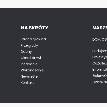
NA SKRÓTY
NASZE
Strona główna
DOM, OG
Przegrody
Budujem
Dachy
Projekt
Okna i drzwi
CoZaIle.
Instalacje
Informa
Wykańczanie
ZielonyO
Newsletter
CzasNaW
Kontakt