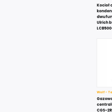
Kocioł 
konden
dwufun
Ulrich 
LCB500
Wolf - 
Gazowa
centra
CGS-2R 