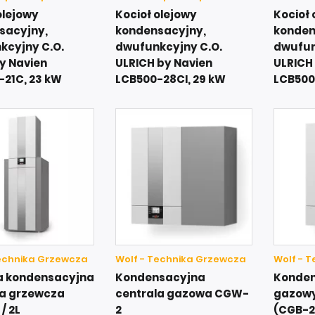
olejowy
Kocioł olejowy
Kocioł 
sacyjny,
kondensacyjny,
konden
kcyjny C.O.
dwufunkcyjny C.O.
dwufun
by Navien
ULRICH by Navien
ULRICH
-21C, 23 kW
LCB500-28CI, 29 kW
LCB500
Technika Grzewcza
Wolf - Technika Grzewcza
Wolf - 
 kondensacyjna
Kondensacyjna
Konden
la grzewcza
centrala gazowa CGW-
gazowy
/ 2L
2
(CGB-2