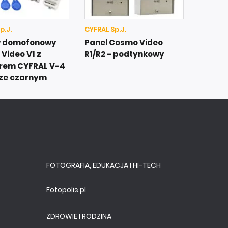
p.J.
CYFRAL Sp.J.
w domofonowy
Panel Cosmo Video
Video V1 z
R1/R2 - podtynkowy
rem CYFRAL V-4
rze czarnym
FOTOGRAFIA, EDUKACJA I HI-TECH
Fotopolis.pl
ZDROWIE I RODZINA