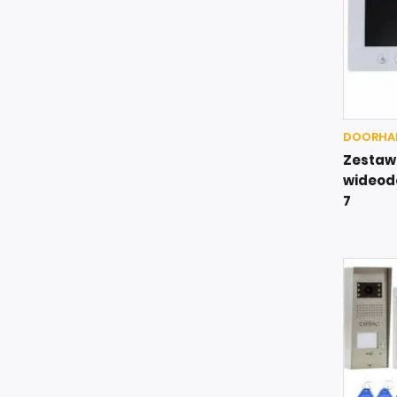
DOORHAN
Zestaw
wideo
7