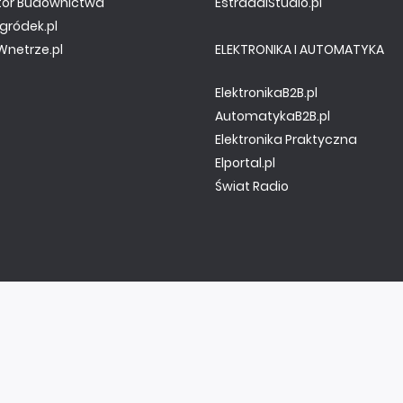
tor Budownictwa
EstradaiStudio.pl
gródek.pl
netrze.pl
ELEKTRONIKA I AUTOMATYKA
ElektronikaB2B.pl
AutomatykaB2B.pl
Elektronika Praktyczna
Elportal.pl
Świat Radio