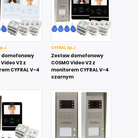
p.J.
CYFRAL Sp.J.
w domofonowy
Zestaw domofonowy
Video V2 z
COSMO Video V2 z
rem CYFRAL V-4
monitorem CYFRAL V-4
czarnym