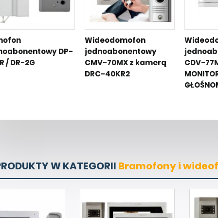
mofon
Wideodomofon
Wideod
noabonentowy DP-
jednoabonentowy
jednoa
R / DR-2G
CMV-70MX z kamerą
CDV-77M
DRC-40KR2
MONITOR
GŁOŚNO
PRODUKTY W KATEGORII
Bramofony i wideo