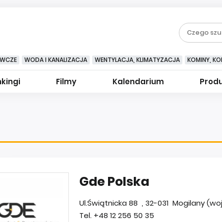
EWCZE
WODA I KANALIZACJA
WENTYLACJA, KLIMATYZACJA
KOMINY, KOM
kingi
Filmy
Kalendarium
Prod
Gde Polska
Ul.Świątnicka 88 , 32-031 Mogilany (wo
Tel. +48 12 256 50 35