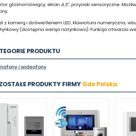
itor głośnomówiący, ekran 4,3”, przyciski sensoryczne. Moż
ony.
el z kamerą i doświetleniem LED, klawiatura numeryczna, wb
tynkowy (dostępna wersja natynkowa). Funkcja otwarcia wej
TEGORIE PRODUKTU
mofony i wideofony
ZOSTAŁE PRODUKTY FIRMY
Gde Polska