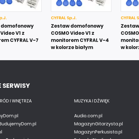
p.J.
CYFRAL Sp.J.
CYFRAL S
 domofonowy
Zestaw domofonowy
Zesta
Video V1 z
COSMO Video V1 z
COSMO 
rem CYFRAL V-7
monitorem CYFRAL V-4
monito
w kolorze białym
w kolo
 SERWISY
RÓD I WNĘTRZA
MUZYKA I DŹWIĘK
yDom.pl
Audio.com.pl
y.BudujemyDom.pl
MagazynGitarzysta.pl
pl
MagazynPerkusista.pl