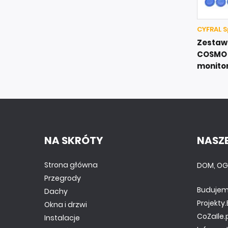
CYFRAL S
Zestaw
COSMO 
monito
NA SKRÓTY
NASZE
Strona główna
DOM, OG
Przegrody
Budujem
Dachy
Projekt
Okna i drzwi
CoZaIle.
Instalacje