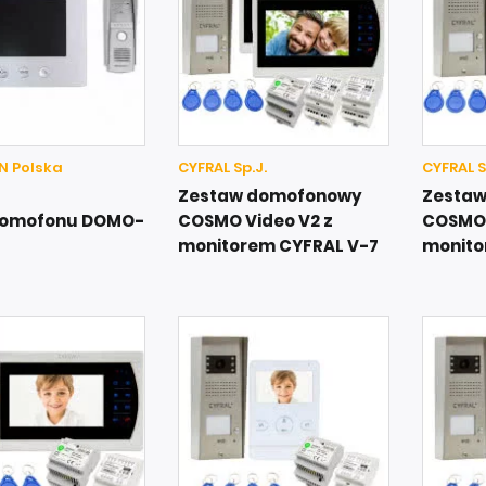
 Polska
CYFRAL Sp.J.
CYFRAL S
Zestaw domofonowy
Zesta
domofonu DOMO-
COSMO Video V2 z
COSMO 
monitorem CYFRAL V-7
monito