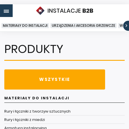
INSTALACJE
B2B
MATERIAŁY DO INSTALACJI
URZĄDZENIA I AKCESORIA GRZEWCZE
WODA
PRODUKTY
WSZYSTKIE
MATERIAŁY DO INSTALACJI
Rury i łączniki z tworzyw sztucznych
Rury i łączniki z miedzi
Armatura instalacyjna