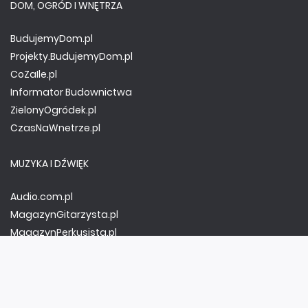
DOM, OGRÓD I WNĘTRZA
BudujemyDom.pl
Projekty.BudujemyDom.pl
CoZaIle.pl
Informator Budownictwa
ZielonyOgródek.pl
CzasNaWnetrze.pl
MUZYKA I DŹWIĘK
Audio.com.pl
MagazynGitarzysta.pl
MagazynPerkusista.pl
EstradaiStudio.pl
ELEKTRONIKA I AUTOMATYKA