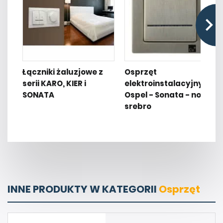
Łączniki żaluzjowe z
Osprzęt
serii KARO, KIER i
elektroinstalacyjny
SONATA
Ospel - Sonata - nowe
srebro
INNE PRODUKTY W KATEGORII
Osprzęt