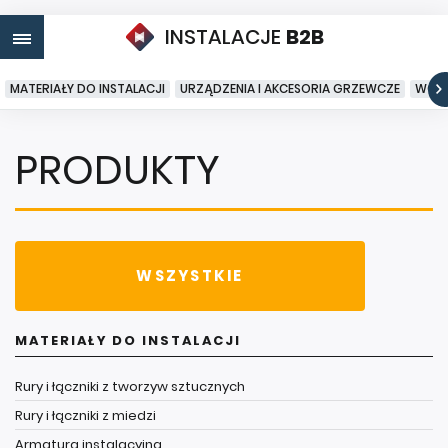
INSTALACJE
B2B
MATERIAŁY DO INSTALACJI
URZĄDZENIA I AKCESORIA GRZEWCZE
WODA
PRODUKTY
WSZYSTKIE
MATERIAŁY DO INSTALACJI
Rury i łączniki z tworzyw sztucznych
Rury i łączniki z miedzi
Armatura instalacyjna