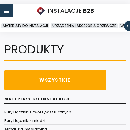
INSTALACJE
B2B
MATERIAŁY DO INSTALACJI
URZĄDZENIA I AKCESORIA GRZEWCZE
WODA
PRODUKTY
WSZYSTKIE
MATERIAŁY DO INSTALACJI
Rury i łączniki z tworzyw sztucznych
Rury i łączniki z miedzi
Armatura instalacyjna