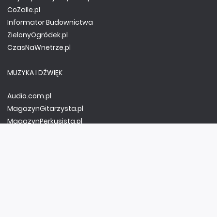
CoZaIle.pl
Informator Budownictwa
ZielonyOgródek.pl
CzasNaWnetrze.pl
MUZYKA I DŹWIĘK
Audio.com.pl
MagazynGitarzysta.pl
MagazynPerkusista.pl
EstradaiStudio.pl
ELEKTRONIKA I AUTOMATYKA
ElektronikaB2B.pl
AutomatykaB2B.pl
Elektronika Praktyczna