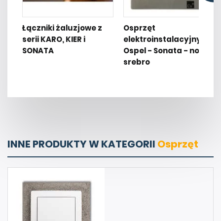
Łączniki żaluzjowe z
Osprzęt
serii KARO, KIER i
elektroinstalacyjny
SONATA
Ospel - Sonata - nowe
srebro
INNE PRODUKTY W KATEGORII
Osprzęt