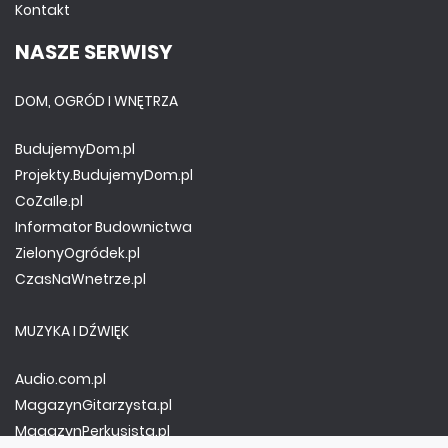
Kontakt
NASZE SERWISY
DOM, OGRÓD I WNĘTRZA
BudujemyDom.pl
Projekty.BudujemyDom.pl
CoZaIle.pl
Informator Budownictwa
ZielonyOgródek.pl
CzasNaWnetrze.pl
MUZYKA I DŹWIĘK
Audio.com.pl
MagazynGitarzysta.pl
MagazynPerkusista.pl