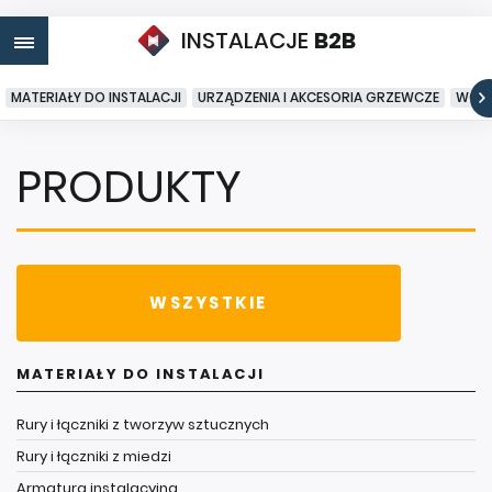
INSTALACJE
B2B
MATERIAŁY DO INSTALACJI
URZĄDZENIA I AKCESORIA GRZEWCZE
WODA
PRODUKTY
WSZYSTKIE
MATERIAŁY DO INSTALACJI
Rury i łączniki z tworzyw sztucznych
Rury i łączniki z miedzi
Armatura instalacyjna