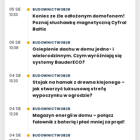
05 SIE
BUDOWNICTWOB2B
13:33
Koniec ze źle odłożonym domofonem!
Poznaj słuchawkę magnetyczną Cyfral
Baltic
05 SIE
BUDOWNICTWOB2B
10:38
Ocieplenie dachu w domu jedno- i
wielorodzinnym. Czym wyróżniają się
systemy BauderECO?
04 SIE
BUDOWNICTWOB2B
13:20
Stojak na hamak z drewna klejonego –
jak stworzyć luksusową strefę
wypoczynku w ogrodzie?
04 SIE
BUDOWNICTWOB2B
12:26
Magazyn energii w domu – połącz
falownik z baterią i płać mniej za prąd!
04 SIE
BUDOWNICTWOB2B