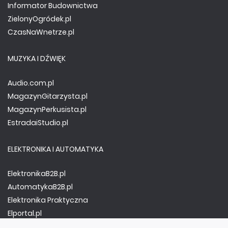
Informator Budownictwa
ZielonyOgródek.pl
CzasNaWnetrze.pl
MUZYKA I DŹWIĘK
Audio.com.pl
MagazynGitarzysta.pl
MagazynPerkusista.pl
EstradaiStudio.pl
ELEKTRONIKA I AUTOMATYKA
ElektronikaB2B.pl
AutomatykaB2B.pl
Elektronika Praktyczna
Elportal.pl
Świat Radio