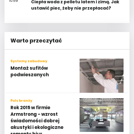
10:59
Ciepła woda z pelletu latem i zimą. Jak
ustawić piec, żeby nie przepłacać?
Warto przeczytać
Systemy zabudowy
Montaż sufitów
podwieszanych
Puls branży
Rok 2015 w firmie
Armstrong - wzrost
świadomości dobrej
akustyki i ekologiczne
remonty biur