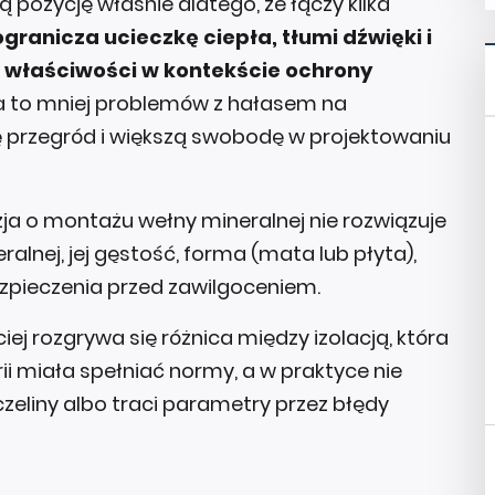
pozycję właśnie dlatego, że łączy kilka
ogranicza ucieczkę ciepła, tłumi dźwięki i
 właściwości w kontekście ochrony
a to mniej problemów z hałasem na
 przegród i większą swobodę w projektowaniu
ja o montażu wełny mineralnej nie rozwiązuje
lnej, jej gęstość, forma (mata lub płyta),
zpieczenia przed zawilgoceniem.
ej rozgrywa się różnica między izolacją, która
rii miała spełniać normy, a w praktyce nie
zeliny albo traci parametry przez błędy