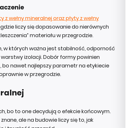
naczenie
y z wełny mineralnej oraz płyty z wełny
, gdzie liczy się dopasowanie do nierównych
kleszczenia” materiału w przegrodzie.
, w których ważna jest stabilność, odporność
 warstwy izolacji. Dobór formy powinien
, bo nawet najlepszy parametr na etykiecie
 poprawnie w przegrodzie.
ralnej
ch, bo to one decydują o efekcie końcowym.
nane, ale na budowie liczy się to, jak