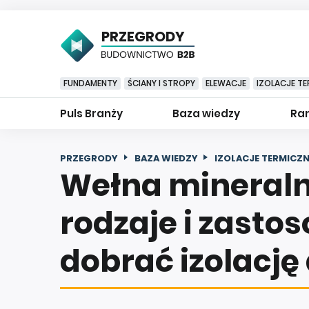
PRZEGRODY
FUNDAMENTY
ŚCIANY I STROPY
ELEWACJE
IZOLACJE TE
Puls Branży
Baza wiedzy
Ran
PRZEGRODY
BAZA WIEDZY
IZOLACJE TERMICZN
Wełna mineraln
rodzaje i zasto
dobrać izolację