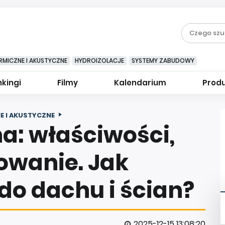
RMICZNE I AKUSTYCZNE
HYDROIZOLACJE
SYSTEMY ZABUDOWY
kingi
Filmy
Kalendarium
Prod
E I AKUSTYCZNE
a: właściwości,
sowanie. Jak
 do dachu i ścian?
2025-12-15 13:08:20