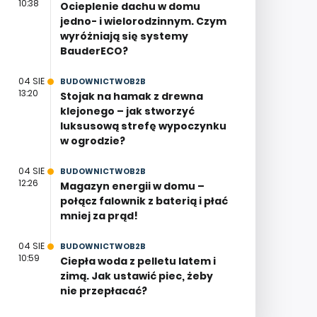
10:38
Ocieplenie dachu w domu
jedno- i wielorodzinnym. Czym
wyróżniają się systemy
BauderECO?
04 SIE
BUDOWNICTWOB2B
13:20
Stojak na hamak z drewna
klejonego – jak stworzyć
luksusową strefę wypoczynku
w ogrodzie?
04 SIE
BUDOWNICTWOB2B
12:26
Magazyn energii w domu –
połącz falownik z baterią i płać
mniej za prąd!
04 SIE
BUDOWNICTWOB2B
10:59
Ciepła woda z pelletu latem i
zimą. Jak ustawić piec, żeby
nie przepłacać?