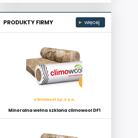
PRODUKTY FIRMY
więcej
climowool sp. z o.o.
Mineralna wełna szklana climowool DF1