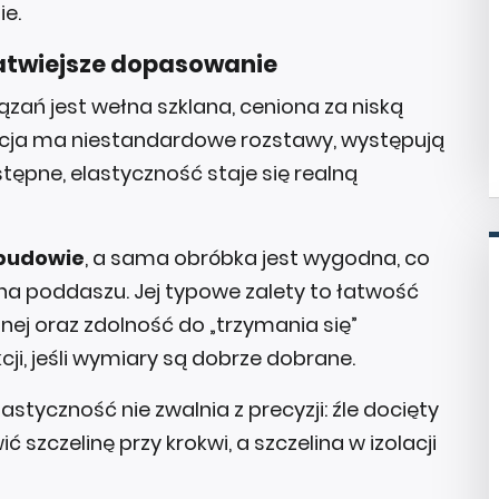
ie.
łatwiejsze dopasowanie
zań jest wełna szklana, ceniona za niską
kcja ma niestandardowe rozstawy, występują
tępne, elastyczność staje się realną
 budowie
, a sama obróbka jest wygodna, co
na poddaszu. Jej typowe zalety to łatwość
lnej oraz zdolność do „trzymania się”
ji, jeśli wymiary są dobrze dobrane.
styczność nie zwalnia z precyzji: źle docięty
ć szczelinę przy krokwi, a szczelina w izolacji