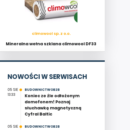
climowool sp. z o.o.
Mineralna wełna szklana climowool DF33
NOWOŚCI W SERWISACH
05 SIE
BUDOWNICTWOB2B
13:33
Koniec ze źle odłożonym
domofonem! Poznaj
słuchawkę magnetyczną
Cyfral Baltic
05 SIE
BUDOWNICTWOB2B