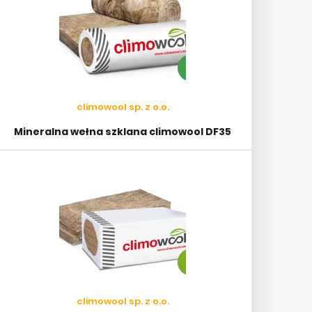
climowool sp. z o.o.
Mineralna wełna szklana climowool DF35
climowool sp. z o.o.