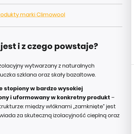
produkty marki Climowool
jest i z czego powstaje?
izolacyjny wytwarzany z naturalnych
łuczka szklana oraz skały bazaltowe.
e stopiony w bardzo wysokiej
ony i uformowany w konkretny produkt
–
strukturze: między włóknami „zamknięte” jest
wiada za skuteczną izolacyjność cieplną oraz