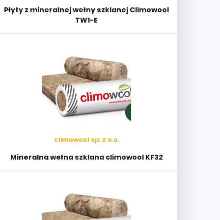
Płyty z mineralnej wełny szklanej Climowool
TW1-E
climowool sp. z o.o.
Mineralna wełna szklana climowool KF32