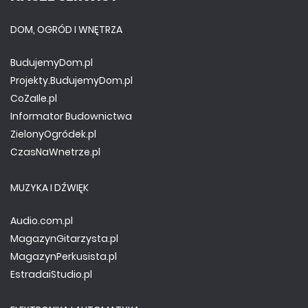
DOM, OGRÓD I WNĘTRZA
BudujemyDom.pl
Projekty.BudujemyDom.pl
CoZaIle.pl
Informator Budownictwa
ZielonyOgródek.pl
CzasNaWnetrze.pl
MUZYKA I DŹWIĘK
Audio.com.pl
MagazynGitarzysta.pl
MagazynPerkusista.pl
EstradaiStudio.pl