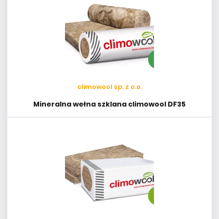
climowool sp. z o.o.
Mineralna wełna szklana climowool DF35