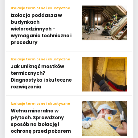
Izolacje termiczne i akustyczne
Izolacja poddasza w
budynkach
wielorodzinnych –
wymagania techniczne i
procedury
Izolacje termiczne i akustyczne
Jak uniknąć mostków
termicznych?
Diagnostyka i skuteczne
rozwiązania
Izolacje termiczne i akustyczne
Wełna mineralna w
płytach. Sprawdzony
sposób na izolację i
ochronę przed pożarem