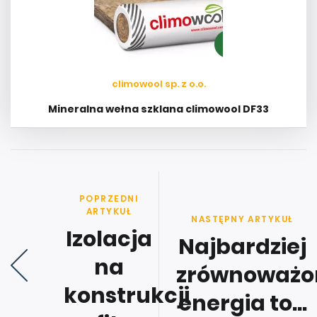
climowool sp. z o.o.
Mineralna wełna szklana climowool DF33
POPRZEDNI
ARTYKUŁ
NASTĘPNY ARTYKUŁ
Izolacja
Najbardziej
na
zrównoważo
konstrukcji
energia to...