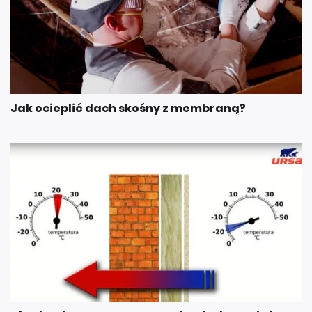
Jak ocieplić dach skośny z membraną?