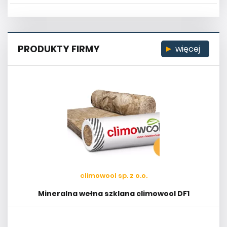
PRODUKTY FIRMY
więcej
climowool sp. z o.o.
Mineralna wełna szklana climowool DF1