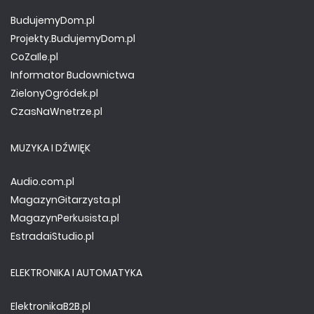
BudujemyDom.pl
Projekty.BudujemyDom.pl
CoZaIle.pl
Informator Budownictwa
ZielonyOgródek.pl
CzasNaWnetrze.pl
MUZYKA I DŹWIĘK
Audio.com.pl
MagazynGitarzysta.pl
MagazynPerkusista.pl
EstradaiStudio.pl
ELEKTRONIKA I AUTOMATYKA
ElektronikaB2B.pl