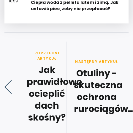
10:59
Ciepła woda z pelletu latem i zimą. Jak
ustawić piec, żeby nie przepłacać?
POPRZEDNI
ARTYKUŁ
NASTĘPNY ARTYKUŁ
Jak
Otuliny -
prawidłowo
skuteczna
ocieplić
ochrona
dach
rurociągów..
skośny?