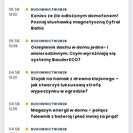
05 SIE
BUDOWNICTWOB2B
13:33
Koniec ze źle odłożonym domofonem!
Poznaj słuchawkę magnetyczną Cyfral
Baltic
05 SIE
BUDOWNICTWOB2B
10:38
Ocieplenie dachu w domu jedno- i
wielorodzinnym. Czym wyróżniają się
systemy BauderECO?
04 SIE
BUDOWNICTWOB2B
13:20
Stojak na hamak z drewna klejonego –
jak stworzyć luksusową strefę
wypoczynku w ogrodzie?
04 SIE
BUDOWNICTWOB2B
12:26
Magazyn energii w domu – połącz
falownik z baterią i płać mniej za prąd!
04 SIE
BUDOWNICTWOB2B