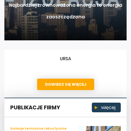
Najbardziej zrównoważona energia to energia
zaoszczędzona
URSA
DOWIEDZ SIĘ WIĘCEJ
PUBLIKACJE FIRMY
więcej
Izolacje termiczne i akustyczne