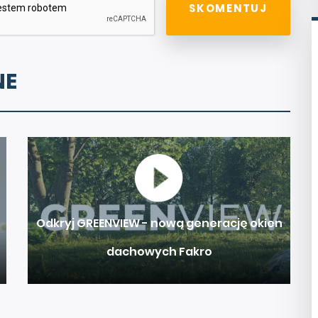
NE
Odkryj GREENVIEW - nową generację okien
dachowych Fakro