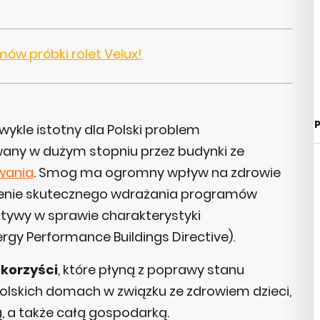
mów próbki rolet Velux!
P
ykle istotny dla Polski problem
any w dużym stopniu przez budynki ze
wania
. Smog ma ogromny wpływ na zdrowie
czenie skutecznego wdrażania programów
tywy w sprawie charakterystyki
rgy Performance Buildings Directive).
 korzyści
, które płyną z poprawy stanu
olskich domach w związku ze zdrowiem dzieci,
ą, a także całą gospodarką.