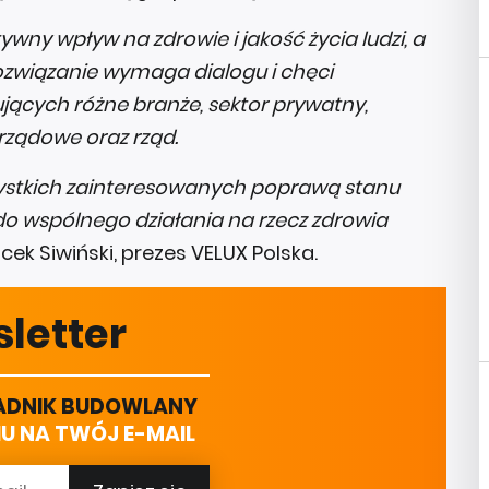
wny wpływ na zdrowie i jakość życia ludzi, a
 rozwiązanie wymaga dialogu i chęci
ących różne branże, sektor prywatny,
arządowe oraz rząd.
zystkich zainteresowanych poprawą stanu
do wspólnego działania na rzecz zdrowia
ek Siwiński, prezes VELUX Polska.
letter
DNIK BUDOWLANY
U NA TWÓJ E-MAIL