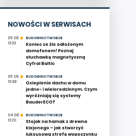
NOWOŚCI W SERWISACH
05 SIE
BUDOWNICTWOB2B
13:33
Koniec ze źle odłożonym
domofonem! Poznaj
słuchawkę magnetyczną
Cyfral Baltic
05 SIE
BUDOWNICTWOB2B
10:38
Ocieplenie dachu w domu
jedno- i wielorodzinnym. Czym
wyróżniają się systemy
BauderECO?
04 SIE
BUDOWNICTWOB2B
13:20
Stojak na hamak z drewna
klejonego – jak stworzyć
luksusową strefę wypoczynku