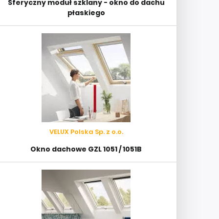
Sferyczny moduł szklany - okno do dachu
płaskiego
VELUX Polska Sp. z o.o.
Okno dachowe GZL 1051 / 1051B