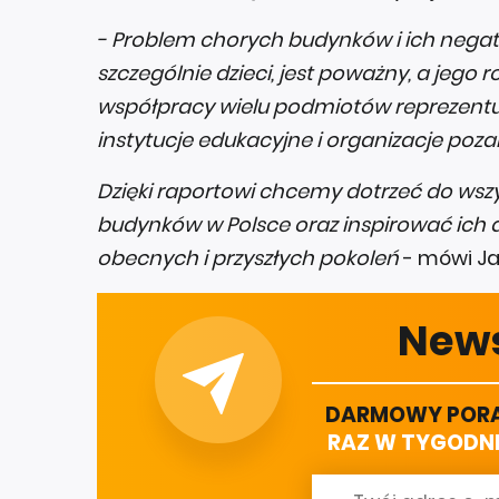
- Problem chorych budynków i ich negaty
szczególnie dzieci, jest poważny, a jego
współpracy wielu podmiotów reprezentuj
instytucje edukacyjne i organizacje poz
Dzięki raportowi chcemy dotrzeć do ws
budynków w Polsce oraz inspirować ich 
obecnych i przyszłych pokoleń
- mówi Jac
News
DARMOWY PORA
RAZ W TYGODNI