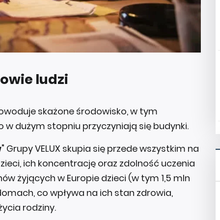
wie ludzi
 powoduje skażone środowisko, w tym
go w dużym stopniu przyczyniają się budynki.
w
" Grupy VELUX skupia się przede wszystkim na
eci, ich koncentrację oraz zdolność uczenia
onów żyjących w Europie dzieci (w tym 1,5 mln
 domach, co wpływa na ich stan zdrowia,
ycia rodziny.