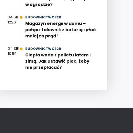
w ogrodzie?
04 SIE
BUDOWNICTWOB2B
12:26
Magazyn energii w domu –
połącz falownik z baterią i płać
mniej za prąd!
04 SIE
BUDOWNICTWOB2B
10:59
Ciepła woda z pelletu latem i
zimą. Jak ustawić piec, żeby
nie przepłacać?