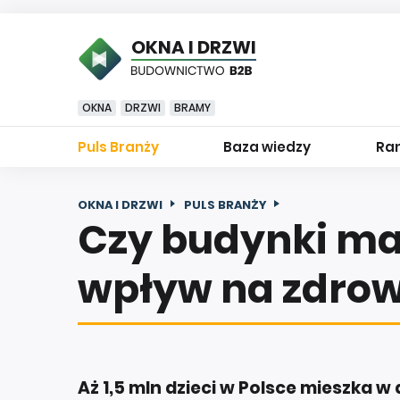
OKNA I DRZWI
OKNA
DRZWI
BRAMY
Puls Branży
Baza wiedzy
Ran
OKNA I DRZWI
PULS BRANŻY
Czy budynki m
wpływ na zdrowi
Aż 1,5 mln dzieci w Polsce mieszka 