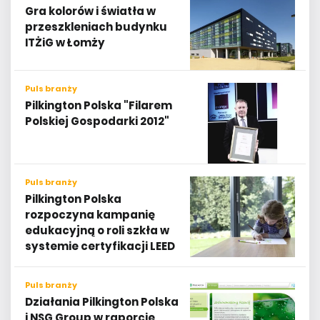
Gra kolorów i światła w
przeszkleniach budynku
ITŻiG w Łomży
Puls branży
Pilkington Polska "Filarem
Polskiej Gospodarki 2012"
Puls branży
Pilkington Polska
rozpoczyna kampanię
edukacyjną o roli szkła w
systemie certyfikacji LEED
Puls branży
Działania Pilkington Polska
i NSG Group w raporcie