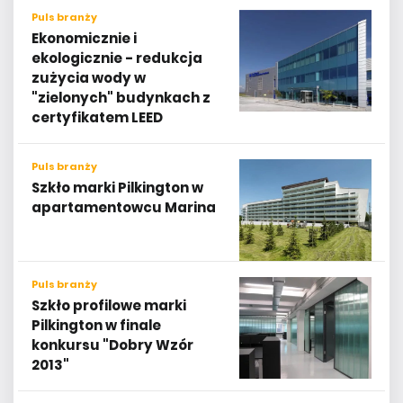
Puls branży
Ekonomicznie i
ekologicznie - redukcja
zużycia wody w
"zielonych" budynkach z
certyfikatem LEED
Puls branży
Szkło marki Pilkington w
apartamentowcu Marina
Puls branży
Szkło profilowe marki
Pilkington w finale
konkursu "Dobry Wzór
2013"