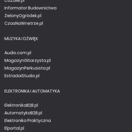
CoZaIle.pl
Informator Budownictwa
ZielonyOgródek.pl
CzasNaWnetrze.pl
MUZYKA I DŹWIĘK
Audio.com.pl
MagazynGitarzysta.pl
MagazynPerkusista.pl
EstradaiStudio.pl
ELEKTRONIKA I AUTOMATYKA
ElektronikaB2B.pl
AutomatykaB2B.pl
Elektronika Praktyczna
Elportal.pl