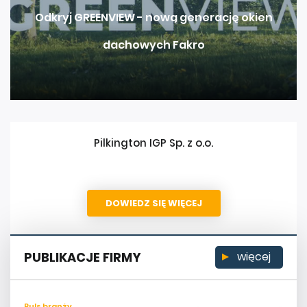
Odkryj GREENVIEW - nową generację okien
dachowych Fakro
Pilkington IGP Sp. z o.o.
DOWIEDZ SIĘ WIĘCEJ
PUBLIKACJE FIRMY
więcej
Puls branży