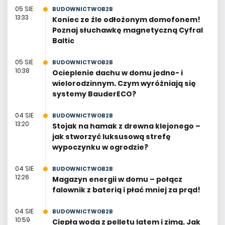
05 SIE
BUDOWNICTWOB2B
13:33
Koniec ze źle odłożonym domofonem!
Poznaj słuchawkę magnetyczną Cyfral
Baltic
05 SIE
BUDOWNICTWOB2B
10:38
Ocieplenie dachu w domu jedno- i
wielorodzinnym. Czym wyróżniają się
systemy BauderECO?
04 SIE
BUDOWNICTWOB2B
13:20
Stojak na hamak z drewna klejonego –
jak stworzyć luksusową strefę
wypoczynku w ogrodzie?
04 SIE
BUDOWNICTWOB2B
12:26
Magazyn energii w domu – połącz
falownik z baterią i płać mniej za prąd!
04 SIE
BUDOWNICTWOB2B
10:59
Ciepła woda z pelletu latem i zimą. Jak