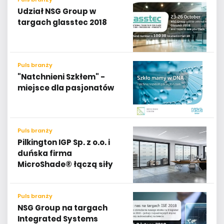
Udział NSG Group w
targach glasstec 2018
Puls branży
"Natchnieni Szkłem" -
miejsce dla pasjonatów
Puls branży
Pilkington IGP Sp. z o.o. i
duńska firma
MicroShade® łączą siły
Puls branży
NSG Group na targach
Integrated Systems