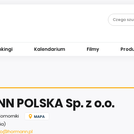
kingi
Kalendarium
Filmy
Prod
 POLSKA Sp. z o.o.
Komorniki
ia)
fo@hormann.pl