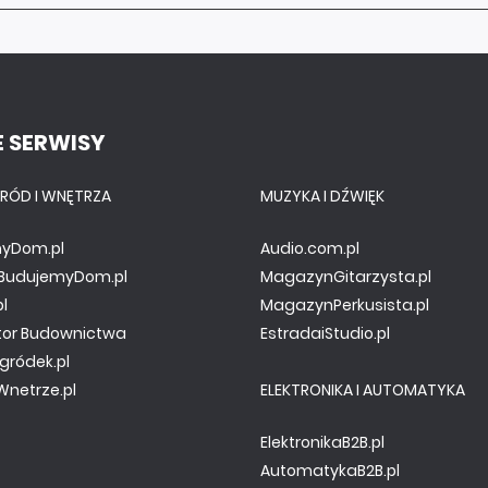
 SERWISY
RÓD I WNĘTRZA
MUZYKA I DŹWIĘK
yDom.pl
Audio.com.pl
y.BudujemyDom.pl
MagazynGitarzysta.pl
pl
MagazynPerkusista.pl
tor Budownictwa
EstradaiStudio.pl
gródek.pl
netrze.pl
ELEKTRONIKA I AUTOMATYKA
ElektronikaB2B.pl
AutomatykaB2B.pl