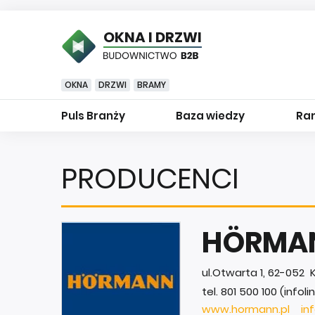
OKNA I DRZWI
OKNA
DRZWI
BRAMY
Puls Branży
Baza wiedzy
Ran
PRODUCENCI
HÖRMANN
ul.Otwarta 1, 62-052 
tel. 801 500 100 (infolin
www.hormann.pl
in