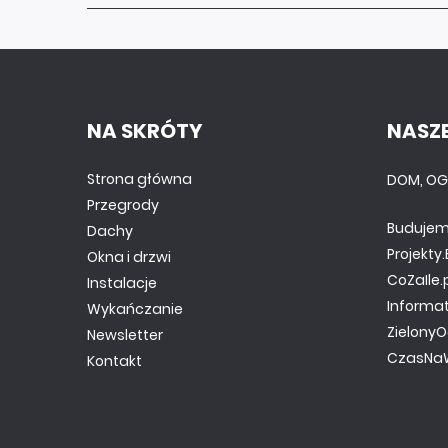
NA SKRÓTY
NASZE
Strona główna
DOM, OG
Przegrody
Budujem
Dachy
Projekt
Okna i drzwi
CoZaIle.
Instalacje
Informa
Wykańczanie
ZielonyO
Newsletter
CzasNaW
Kontakt