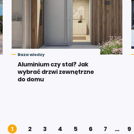
Baza wiedzy
Aluminium czy stal? Jak
wybrać drzwi zewnętrzne
do domu
1
2
3
4
5
6
7
...
9