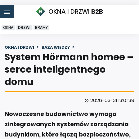
OKNA I DRZWI
B2B
OKNA
DRZWI
BRAMY
OKNA I DRZWI
BAZA WIEDZY
System Hörmann homee –
serce inteligentnego
domu
2026-03-31 13:01:39
Nowoczesne budownictwo wymaga
zintegrowanych systemów zarządzania
budynkiem, które łączą bezpieczeństwo,