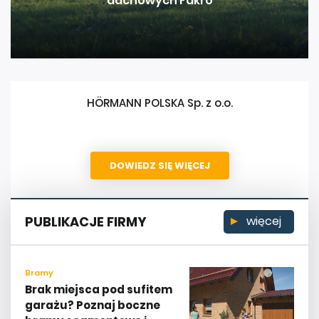
dachowych Fakro
HÖRMANN POLSKA Sp. z o.o.
DOWIEDZ SIĘ WIĘCEJ
PUBLIKACJE FIRMY
więcej
Bramy
Brak miejsca pod sufitem
garażu? Poznaj boczne