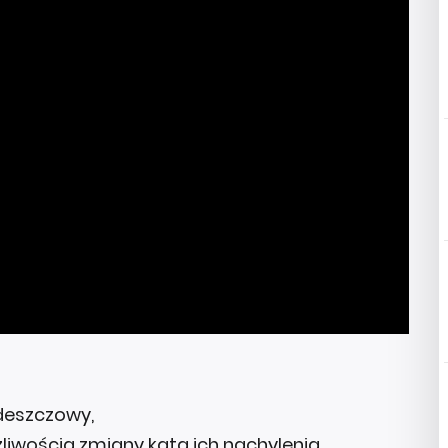
deszczowy,
liwością zmiany kąta ich nachylenia,