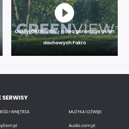
Odkryj GREENVIEW - nową generację okien
dachowych Fakro
 SERWISY
RÓD I WNĘTRZA
MUZYKA I DŹWIĘK
yDom.pl
Audio.com.pl