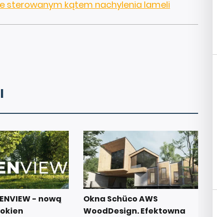
t ze sterowanym kątem nachylenia lameli
I
EENVIEW - nową
Okna Schüco AWS
 okien
WoodDesign. Efektowna