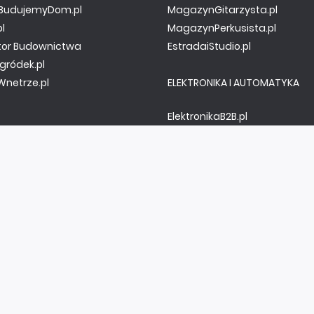
y.BudujemyDom.pl
MagazynGitarzysta.pl
pl
MagazynPerkusista.pl
tor Budownictwa
EstradaiStudio.pl
gródek.pl
netrze.pl
ELEKTRONIKA I AUTOMATYKA
ElektronikaB2B.pl
AutomatykaB2B.pl
Elektronika Praktyczna
Elportal.pl
Świat Radio