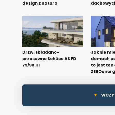
design z naturą
dachowych
Drzwi składano-
Jak się mi
przesuwne Schüco AS FD
domach p
75/90.HI
to jest te
ZEROenerg
WCZYT