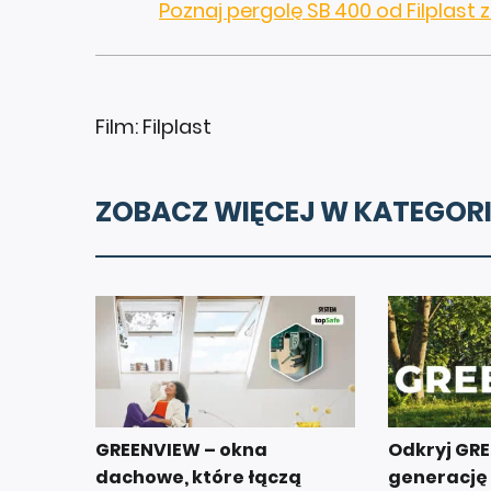
Poznaj pergolę SB 400 od Filplas
Film: Filplast
ZOBACZ WIĘCEJ W KATEGORI
GREENVIEW – okna
Odkryj GR
dachowe, które łączą
generację