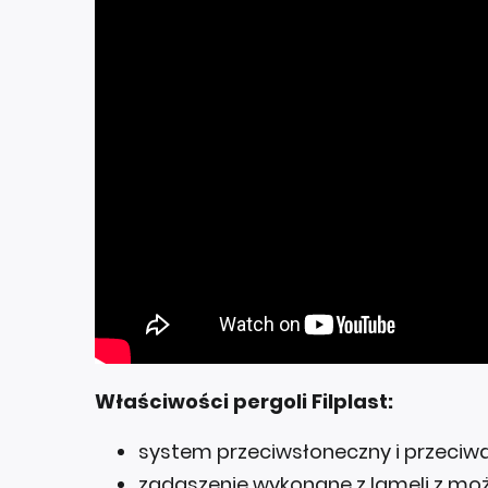
Właściwości pergoli Filplast:
system przeciwsłoneczny i przeciw
zadaszenie wykonane z lameli z moż