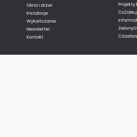
Projekt
Okna i drzwi
CoZaIle.
Instalacje
Informa
Wykańczanie
ZielonyO
Newsletter
CzasNaW
Kontakt