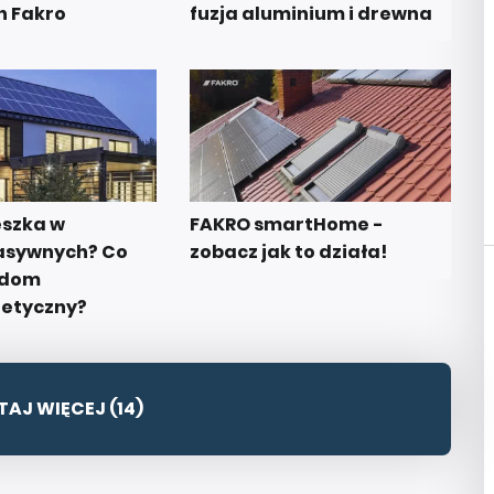
 Fakro
fuzja aluminium i drewna
eszka w
FAKRO smartHome -
asywnych? Co
zobacz jak to działa!
n dom
etyczny?
AJ WIĘCEJ (14)