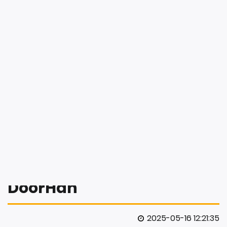
OKNA I DRZWI
B2B
OKNA
DRZWI
BRAMY
OKNA I DRZWI
BAZA WIEDZY
BRAMY
Jak usprawnić
przeładunek w
magazynie? Sprawdź
pomost stacjonarny
DoorHan
2025-05-16 12:21:35
Czas to pieniądz – a w logistyce to truizm