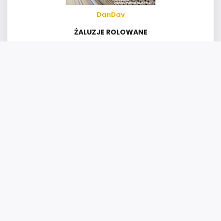
DanDav
ŻALUZJE ROLOWANE
DanDav
KRATY HARMONIJKOWE