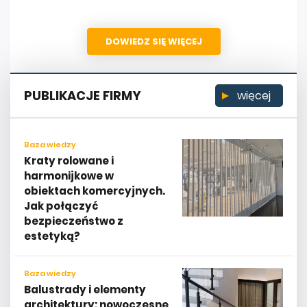
DOWIEDZ SIĘ WIĘCEJ
PUBLIKACJE FIRMY
więcej
Baza wiedzy
Kraty rolowane i
harmonijkowe w
obiektach komercyjnych.
Jak połączyć
bezpieczeństwo z
estetyką?
Baza wiedzy
Balustrady i elementy
architektury: nowoczesne