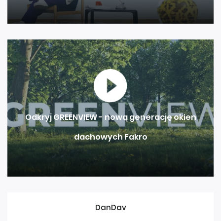
Odkryj GREENVIEW - nową generację okien
dachowych Fakro
DanDav