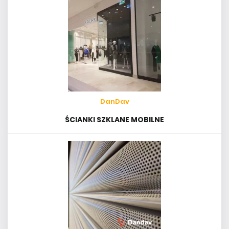
DanDav
ŚCIANKI SZKLANE MOBILNE