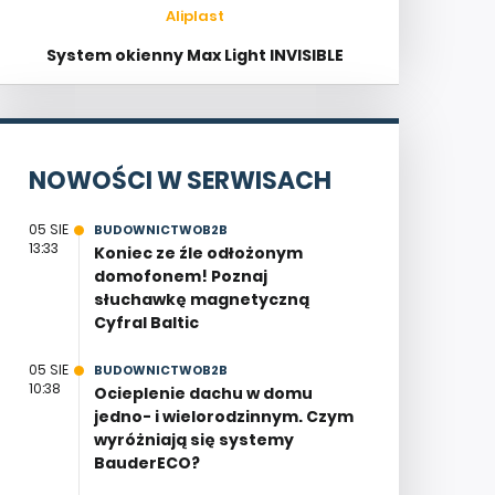
Aliplast
System okienny Max Light INVISIBLE
NOWOŚCI W SERWISACH
05 SIE
BUDOWNICTWOB2B
13:33
Koniec ze źle odłożonym
domofonem! Poznaj
słuchawkę magnetyczną
Cyfral Baltic
05 SIE
BUDOWNICTWOB2B
10:38
Ocieplenie dachu w domu
jedno- i wielorodzinnym. Czym
wyróżniają się systemy
BauderECO?