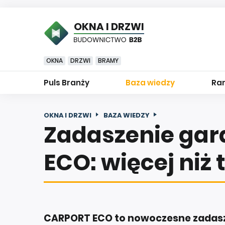
OKNA I DRZWI
OKNA
DRZWI
BRAMY
Puls Branży
Baza wiedzy
Ran
OKNA I DRZWI
BAZA WIEDZY
Zadaszenie ga
ECO: więcej niż 
CARPORT ECO to nowoczesne zadasze