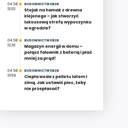
04 SIE
BUDOWNICTWOB2B
13:20
Stojak na hamak z drewna
klejonego – jak stworzyć
luksusową strefę wypoczynku
w ogrodzie?
04 SIE
BUDOWNICTWOB2B
12:26
Magazyn energii w domu –
połącz falownik z baterią i płać
mniej za prąd!
04 SIE
BUDOWNICTWOB2B
10:59
Ciepła woda z pelletu latem i
zimą. Jak ustawić piec, żeby
nie przepłacać?