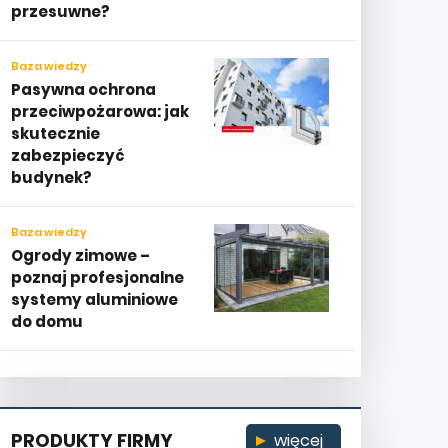
przesuwne?
Baza wiedzy
Pasywna ochrona
przeciwpożarowa: jak
skutecznie
zabezpieczyć
budynek?
Baza wiedzy
Ogrody zimowe –
poznaj profesjonalne
systemy aluminiowe
do domu
PRODUKTY FIRMY
więcej