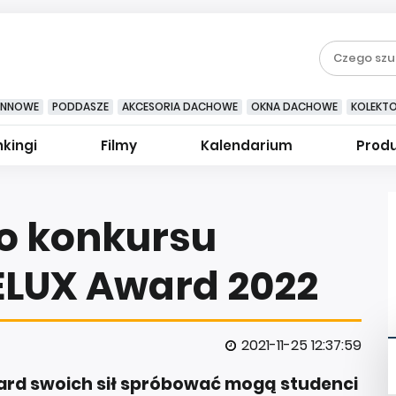
YNNOWE
PODDASZE
AKCESORIA DACHOWE
OKNA DACHOWE
KOLEKT
kingi
Filmy
Kalendarium
Prod
do konkursu
ELUX Award 2022
2021-11-25 12:37:59
ward swoich sił spróbować mogą studenci