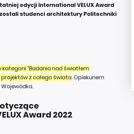
tatniej edycji International VELUX Award
ostali studenci architektury Politechniki
 w kategorii ”Badania nad światłem
 projektów z całego świata
. Opiekunem
zy Wojewódka.
dotyczące
 VELUX Award 2022