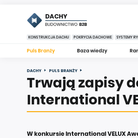
DACHY
KONSTRUKCJA DACHU
POKRYCIA DACHOWE
SYSTEMY R
Puls Branży
Baza wiedzy
Ran
DACHY
PULS BRANŻY
Trwają zapisy 
International V
W konkursie International VELUX A