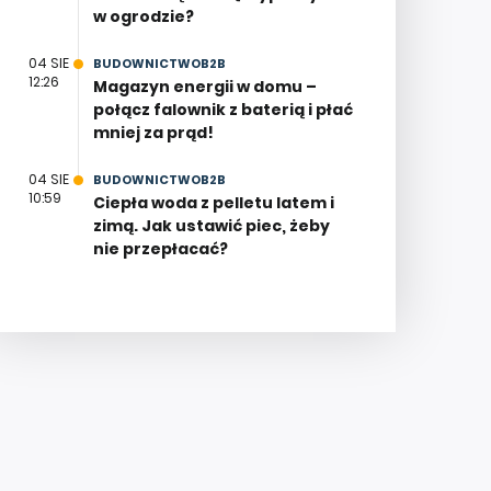
w ogrodzie?
04 SIE
BUDOWNICTWOB2B
12:26
Magazyn energii w domu –
połącz falownik z baterią i płać
mniej za prąd!
04 SIE
BUDOWNICTWOB2B
10:59
Ciepła woda z pelletu latem i
zimą. Jak ustawić piec, żeby
nie przepłacać?