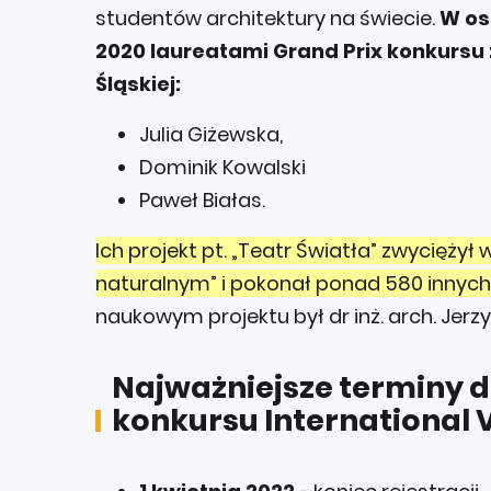
studentów architektury na świecie.
W os
2020 laureatami Grand Prix konkursu z
Śląskiej:
Julia Giżewska,
Dominik Kowalski
Paweł Białas.
Ich projekt pt. „Teatr Światła” zwyciężył
naturalnym” i pokonał ponad 580 innych
naukowym projektu był dr inż. arch. Jer
Najważniejsze terminy 
konkursu International