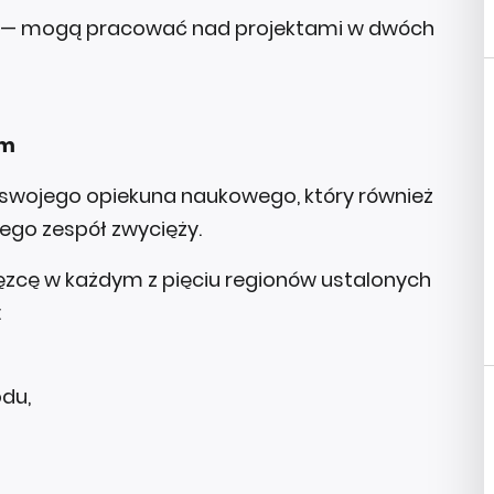
wo — mogą pracować nad projektami w dwóch
ym
 swojego opiekuna naukowego, który również
jego zespół zwycięży.
ięzcę w każdym z pięciu regionów ustalonych
:
odu,