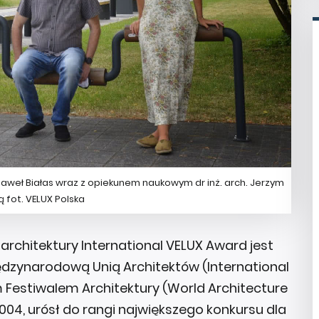
i Paweł Białas wraz z opiekunem naukowym dr inż. arch. Jerzym
fot. VELUX Polska
rchitektury International VELUX Award jest
ędzynarodową Unią Architektów (International
m Festiwalem Architektury (World Architecture
004, urósł do rangi największego konkursu dla