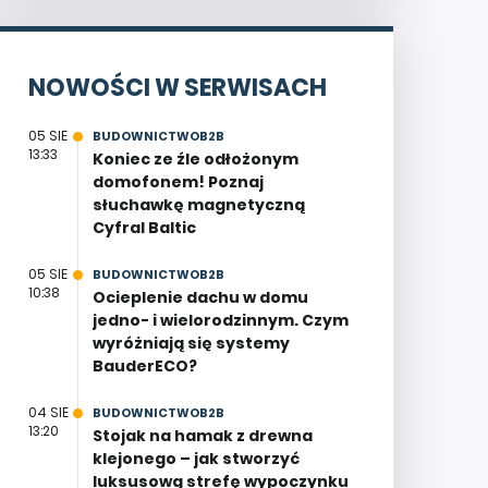
NOWOŚCI W SERWISACH
05 SIE
BUDOWNICTWOB2B
13:33
Koniec ze źle odłożonym
domofonem! Poznaj
słuchawkę magnetyczną
Cyfral Baltic
05 SIE
BUDOWNICTWOB2B
10:38
Ocieplenie dachu w domu
jedno- i wielorodzinnym. Czym
wyróżniają się systemy
BauderECO?
04 SIE
BUDOWNICTWOB2B
13:20
Stojak na hamak z drewna
klejonego – jak stworzyć
luksusową strefę wypoczynku