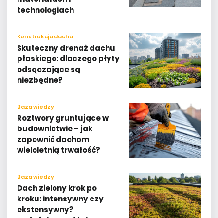
technologiach
Konstrukcja dachu
Skuteczny drenaż dachu
płaskiego: dlaczego płyty
odsączające są
niezbędne?
Baza wiedzy
Roztwory gruntujące w
budownictwie – jak
zapewnić dachom
wieloletnią trwałość?
Baza wiedzy
Dach zielony krok po
kroku: intensywny czy
ekstensywny?