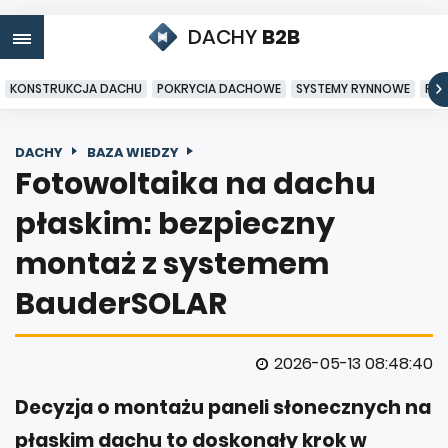
DACHY
B2B
KONSTRUKCJA DACHU
POKRYCIA DACHOWE
SYSTEMY RYNNOWE
PO
DACHY
BAZA WIEDZY
Fotowoltaika na dachu
płaskim: bezpieczny
montaż z systemem
BauderSOLAR
2026-05-13 08:48:40
Decyzja o montażu paneli słonecznych na
płaskim dachu to doskonały krok w