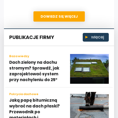
DOWIEDZ SIĘ WIĘCEJ
PUBLIKACJE FIRMY
więcej
Baza wiedzy
Dach zielony na dachu
stromym? Sprawdź, jak
zaprojektować system
przy nachyleniu do 25°
Pokrycia dachowe
Jaką papę bitumiczną
wybrać na dach płaski?
Przewodnik po
materiałach i