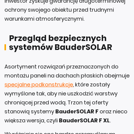
inwestor zyskuje gwarancję długoterminowej
ochrony swojego obiektu przed trudnymi
warunkami atmosferycznymi.
Przegląd bezpiecznych
systemów BauderSOLAR
Asortyment rozwiązań przeznaczonych do
montażu paneli na dachach płaskich obejmuje
specjalne podkonstrukcje
, które zostały
wymyślone tak, aby nie uszkodzić warstwy
chroniącej przed wodą. Trzon tej oferty
stanowią systemy
BauderSOLAR F
oraz nieco
większa wersja, czyli
BauderSOLAR F XL
.