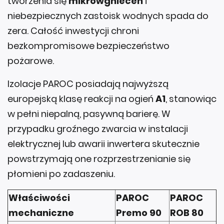
tworzenia się
mikrowgnieceń
i
niebezpiecznych zastoisk wodnych spada do
zera. Całość inwestycji chroni
bezkompromisowe bezpieczeństwo
pożarowe.
Izolacje PAROC posiadają najwyższą
europejską klasę reakcji na ogień
A1
, stanowiąc
w pełni niepalną, pasywną barierę. W
przypadku groźnego zwarcia w instalacji
elektrycznej lub awarii inwertera skutecznie
powstrzymają one rozprzestrzenianie się
płomieni po zadaszeniu.
Właściwości
PAROC
PAROC
mechaniczne
Premo 90
ROB 80