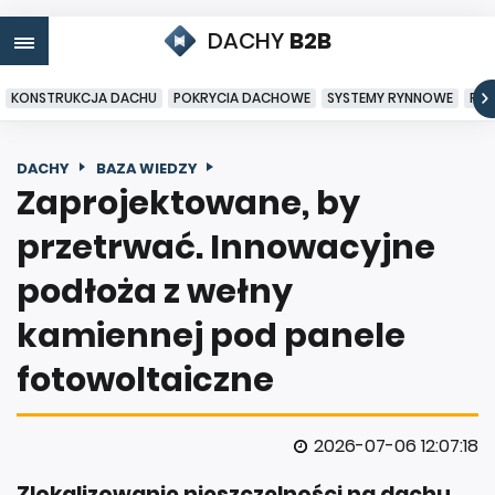
DACHY
B2B
KONSTRUKCJA DACHU
POKRYCIA DACHOWE
SYSTEMY RYNNOWE
PO
DACHY
BAZA WIEDZY
Zaprojektowane, by
przetrwać. Innowacyjne
podłoża z wełny
kamiennej pod panele
fotowoltaiczne
2026-07-06 12:07:18
Zlokalizowanie nieszczelności na dachu