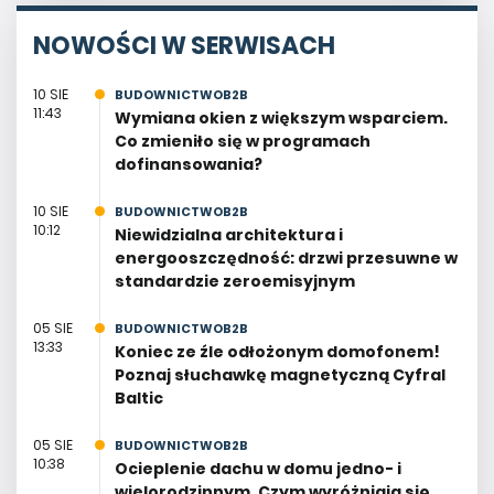
NOWOŚCI W SERWISACH
10 SIE
BUDOWNICTWOB2B
11:43
Wymiana okien z większym wsparciem.
Co zmieniło się w programach
dofinansowania?
10 SIE
BUDOWNICTWOB2B
10:12
Niewidzialna architektura i
energooszczędność: drzwi przesuwne w
standardzie zeroemisyjnym
05 SIE
BUDOWNICTWOB2B
13:33
Koniec ze źle odłożonym domofonem!
Poznaj słuchawkę magnetyczną Cyfral
Baltic
05 SIE
BUDOWNICTWOB2B
10:38
Ocieplenie dachu w domu jedno- i
wielorodzinnym. Czym wyróżniają się