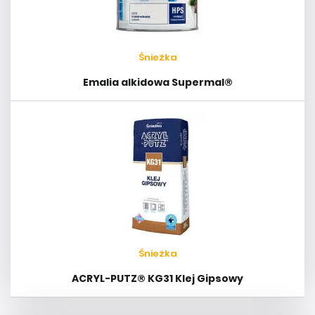
Śnieżka
Emalia alkidowa Supermal®
Śnieżka
ACRYL-PUTZ® KG31 Klej Gipsowy