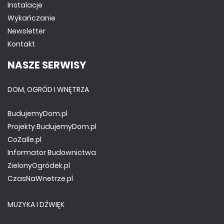
Instalacje
Wykańczanie
Newsletter
Kontakt
NASZE SERWISY
DOM, OGRÓD I WNĘTRZA
BudujemyDom.pl
Projekty.BudujemyDom.pl
CoZaIle.pl
Informator Budownictwa
ZielonyOgródek.pl
CzasNaWnetrze.pl
MUZYKA I DŹWIĘK