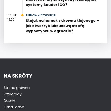
systemy BauderECO?
04 SIE
BUDOWNICTWOB2B
13:20
Stojak na hamak z drewna klejonego –
jak stworzyć luksusową strefę
wypoczynku w ogrodzie?
NA SKRÓTY
Strona główna
Przegrody
Dachy
Okna i drzwi