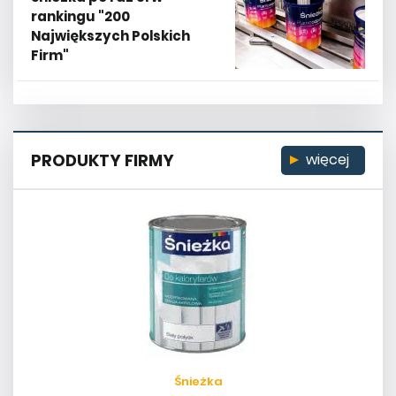
rankingu "200
Największych Polskich
Firm"
PRODUKTY FIRMY
więcej
Śnieżka