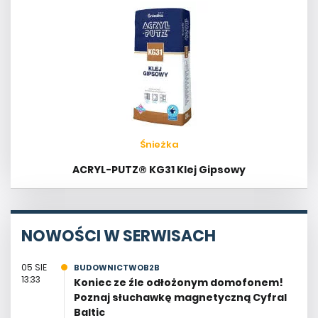
Śnieżka
ACRYL-PUTZ® KG31 Klej Gipsowy
NOWOŚCI W SERWISACH
05 SIE
BUDOWNICTWOB2B
13:33
Koniec ze źle odłożonym domofonem!
Poznaj słuchawkę magnetyczną Cyfral
Baltic