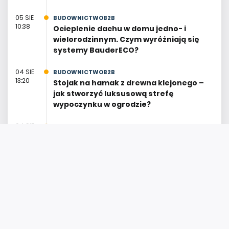
05 SIE
BUDOWNICTWOB2B
10:38
Ocieplenie dachu w domu jedno- i
wielorodzinnym. Czym wyróżniają się
systemy BauderECO?
04 SIE
BUDOWNICTWOB2B
13:20
Stojak na hamak z drewna klejonego –
jak stworzyć luksusową strefę
wypoczynku w ogrodzie?
04 SIE
BUDOWNICTWOB2B
12:26
Magazyn energii w domu – połącz
falownik z baterią i płać mniej za prąd!
04 SIE
BUDOWNICTWOB2B
10:59
Ciepła woda z pelletu latem i zimą. Jak
ustawić piec, żeby nie przepłacać?