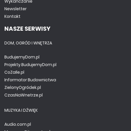
Wykańczanie
Newsletter
Kontakt
NASZE SERWISY
DOM, OGRÓD I WNĘTRZA
BudujemyDom.pl
Projekty.BudujemyDom.pl
CoZaIle.pl
Informator Budownictwa
ZielonyOgródek.pl
CzasNaWnetrze.pl
MUZYKA I DŹWIĘK
Audio.com.pl