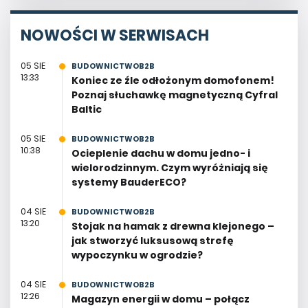
NOWOŚCI W SERWISACH
05 SIE
BUDOWNICTWOB2B
13:33
Koniec ze źle odłożonym domofonem!
Poznaj słuchawkę magnetyczną Cyfral
Baltic
05 SIE
BUDOWNICTWOB2B
10:38
Ocieplenie dachu w domu jedno- i
wielorodzinnym. Czym wyróżniają się
systemy BauderECO?
04 SIE
BUDOWNICTWOB2B
13:20
Stojak na hamak z drewna klejonego –
jak stworzyć luksusową strefę
wypoczynku w ogrodzie?
04 SIE
BUDOWNICTWOB2B
12:26
Magazyn energii w domu – połącz