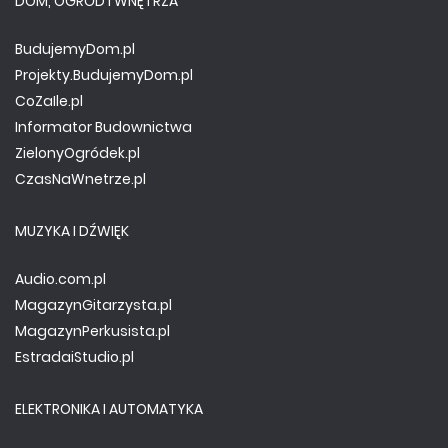
DOM, OGRÓD I WNĘTRZA
BudujemyDom.pl
Projekty.BudujemyDom.pl
CoZaIle.pl
Informator Budownictwa
ZielonyOgródek.pl
CzasNaWnetrze.pl
MUZYKA I DŹWIĘK
Audio.com.pl
MagazynGitarzysta.pl
MagazynPerkusista.pl
EstradaiStudio.pl
ELEKTRONIKA I AUTOMATYKA