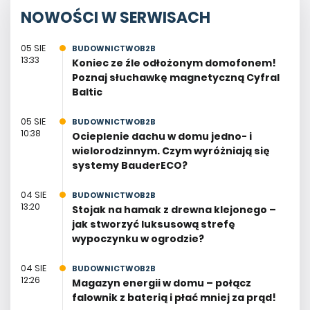
NOWOŚCI W SERWISACH
05 SIE
BUDOWNICTWOB2B
13:33
Koniec ze źle odłożonym domofonem!
Poznaj słuchawkę magnetyczną Cyfral
Baltic
05 SIE
BUDOWNICTWOB2B
10:38
Ocieplenie dachu w domu jedno- i
wielorodzinnym. Czym wyróżniają się
systemy BauderECO?
04 SIE
BUDOWNICTWOB2B
13:20
Stojak na hamak z drewna klejonego –
jak stworzyć luksusową strefę
wypoczynku w ogrodzie?
04 SIE
BUDOWNICTWOB2B
12:26
Magazyn energii w domu – połącz
falownik z baterią i płać mniej za prąd!