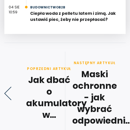
04 SIE
BUDOWNICTWOB2B
10:59
Ciepła woda z pelletu latem i zimą. Jak
ustawić piec, żeby nie przepłacać?
NASTĘPNY ARTYKUŁ
POPRZEDNI ARTYKUŁ
Maski
Jak dbać
ochronne
o
- jak
akumulatory
wybrać
w...
odpowiedni..