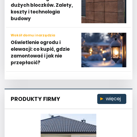
dużych bloczków. Zalety,
koszty i technologia
budowy
Wokół domu i narzędzia
Oświetlenie ogrodu i
elewacji: co kupić, gdzie
zamontować i jak nie
przepłacić?
PRODUKTY FIRMY
więcej