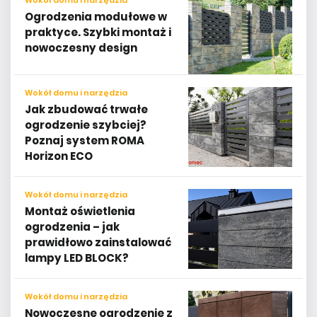
Ogrodzenia modułowe w
praktyce. Szybki montaż i
nowoczesny design
Wokół domu i narzędzia
Jak zbudować trwałe
ogrodzenie szybciej?
Poznaj system ROMA
Horizon ECO
Wokół domu i narzędzia
Montaż oświetlenia
ogrodzenia – jak
prawidłowo zainstalować
lampy LED BLOCK?
Wokół domu i narzędzia
Nowoczesne ogrodzenie z