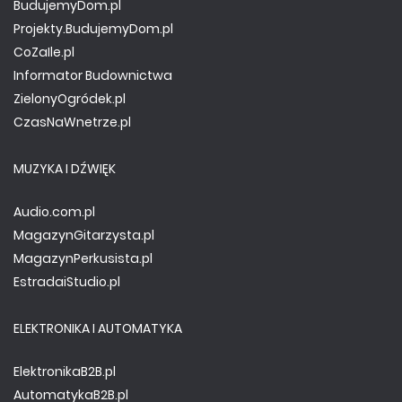
BudujemyDom.pl
Projekty.BudujemyDom.pl
CoZaIle.pl
Informator Budownictwa
ZielonyOgródek.pl
CzasNaWnetrze.pl
MUZYKA I DŹWIĘK
Audio.com.pl
MagazynGitarzysta.pl
MagazynPerkusista.pl
EstradaiStudio.pl
ELEKTRONIKA I AUTOMATYKA
ElektronikaB2B.pl
AutomatykaB2B.pl