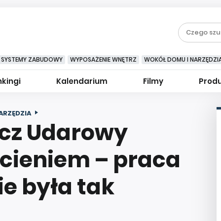
SYSTEMY ZABUDOWY
WYPOSAŻENIE WNĘTRZ
WOKÓŁ DOMU I NARZĘDZI
kingi
Kalendarium
Filmy
Prod
ARZĘDZIA
ucz Udarowy
ścieniem – praca
ie była tak