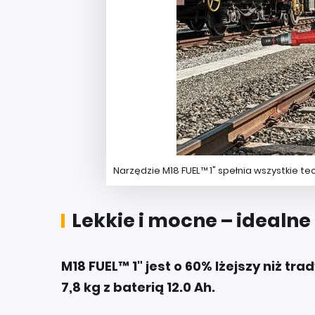
Narzędzie M18 FUEL™ 1" spełnia wszystkie 
Lekkie i mocne – idealne
M18 FUEL™ 1" jest o 60% lżejszy niż t
7,8 kg z baterią 12.0 Ah.