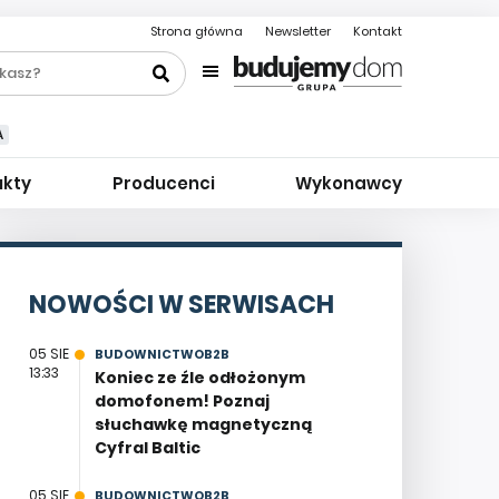
Strona główna
Newsletter
Kontakt
A
ukty
Producenci
Wykonawcy
NOWOŚCI W SERWISACH
05 SIE
BUDOWNICTWOB2B
13:33
Koniec ze źle odłożonym
domofonem! Poznaj
słuchawkę magnetyczną
Cyfral Baltic
05 SIE
BUDOWNICTWOB2B