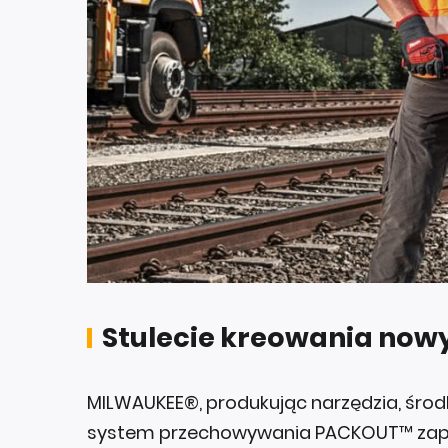
Stulecie kreowania no
MILWAUKEE®, produkując narzędzia, środk
system przechowywania PACKOUT™ zapro