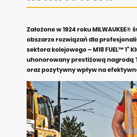
Założone w 1924 roku MILWAUKEE® św
obszarze rozwiązań dla profesjona
sektora kolejowego – M18 FUEL™ 1” K
uhonorowany prestiżową nagrodą T
oraz pozytywny wpływ na efektywno