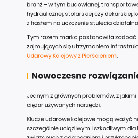
branż – w tym budowlanej, transportowej
hydraulicznej, stolarskiej czy dekarskiej
z hasłem na uczczenie stulecia działaln
Tym razem marka postanowiła zadbać 
zajmujących się utrzymaniem infrastrukt
Udarowy Kolejowy z Pierścieniem
.
Nowoczesne rozwiązania
Jednym z głównych problemów, z jakimi bo
ciężar używanych narzędzi.
Klucze udarowe kolejowe mogą ważyć na
szczególnie uciążliwym i szkodliwym dl
związanych z odkręcaniem i przykręcaniem