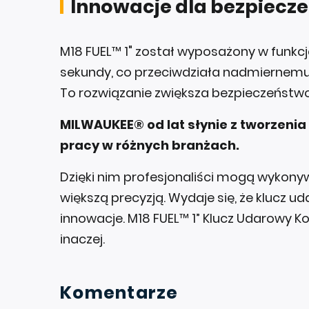
Innowacje dla bezpiecz
M18 FUEL™ 1" został wyposażony w funkc
sekundy, co przeciwdziała nadmiernemu 
To rozwiązanie zwiększa bezpieczeństwo 
MILWAUKEE® od lat słynie z tworzenia
pracy w różnych branżach.
Dzięki nim profesjonaliści mogą wykonywa
większą precyzją. Wydaje się, że klucz u
innowacje. M18 FUEL™ 1” Klucz Udarowy Ko
inaczej.
Komentarze