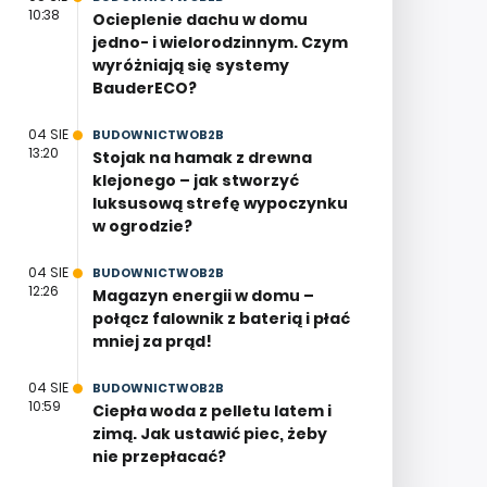
10:38
Ocieplenie dachu w domu
jedno- i wielorodzinnym. Czym
wyróżniają się systemy
BauderECO?
04 SIE
BUDOWNICTWOB2B
13:20
Stojak na hamak z drewna
klejonego – jak stworzyć
luksusową strefę wypoczynku
w ogrodzie?
04 SIE
BUDOWNICTWOB2B
12:26
Magazyn energii w domu –
połącz falownik z baterią i płać
mniej za prąd!
04 SIE
BUDOWNICTWOB2B
10:59
Ciepła woda z pelletu latem i
zimą. Jak ustawić piec, żeby
nie przepłacać?