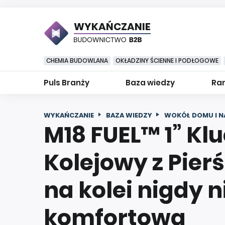
WYKAŃCZANIE
CHEMIA BUDOWLANA
OKŁADZINY ŚCIENNE I PODŁOGOWE
Puls Branży
Baza wiedzy
Ran
WYKAŃCZANIE
BAZA WIEDZY
WOKÓŁ DOMU I N
M18 FUEL™ 1” Kl
Kolejowy z Pier
na kolei nigdy n
komfortowa