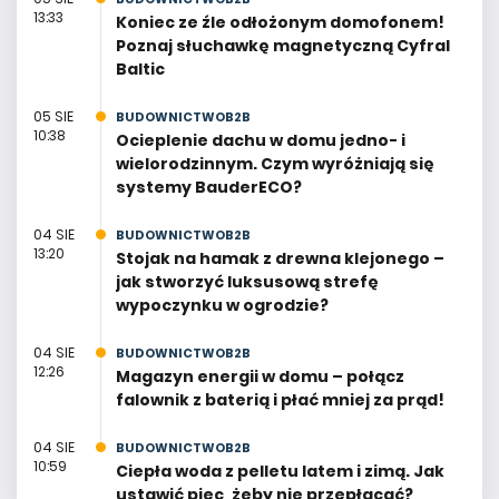
13:33
Koniec ze źle odłożonym domofonem!
Poznaj słuchawkę magnetyczną Cyfral
Baltic
05 SIE
BUDOWNICTWOB2B
10:38
Ocieplenie dachu w domu jedno- i
wielorodzinnym. Czym wyróżniają się
systemy BauderECO?
04 SIE
BUDOWNICTWOB2B
13:20
Stojak na hamak z drewna klejonego –
jak stworzyć luksusową strefę
wypoczynku w ogrodzie?
04 SIE
BUDOWNICTWOB2B
12:26
Magazyn energii w domu – połącz
falownik z baterią i płać mniej za prąd!
04 SIE
BUDOWNICTWOB2B
10:59
Ciepła woda z pelletu latem i zimą. Jak
ustawić piec, żeby nie przepłacać?