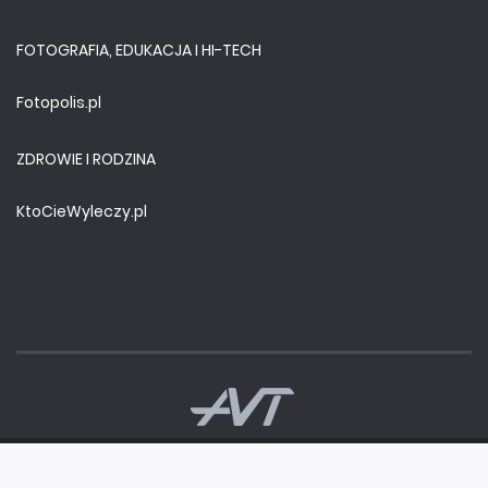
FOTOGRAFIA, EDUKACJA I HI-TECH
Fotopolis.pl
ZDROWIE I RODZINA
KtoCieWyleczy.pl
Copyright ©
AVT
2020
Sklep AVT