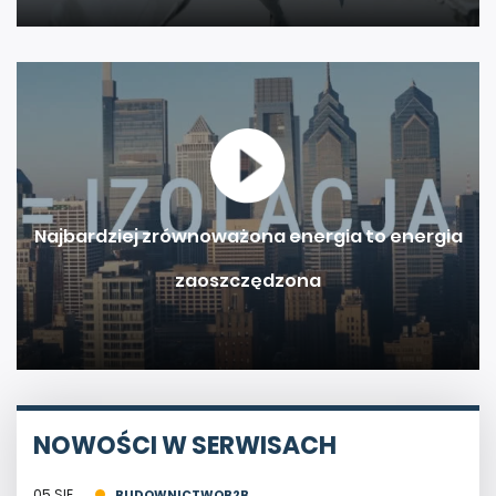
Najbardziej zrównoważona energia to energia
zaoszczędzona
NOWOŚCI W SERWISACH
05 SIE
BUDOWNICTWOB2B