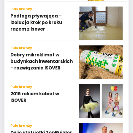
Puls branży
Podłoga pływająca –
izolacja krok po kroku
razem z Isover
Puls branży
Dobry mikroklimat w
budynkach inwentarskich
– rozwiązania ISOVER
Puls branży
2016 rokiem kobiet w
ISOVER
Puls branży
Dwie statuetki TopBuilder