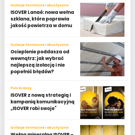
Izolacje termiczne i akustyczne
ISOVER Lanaé: nowa wełna
szklana, która poprawia
jakość powietrza w domu
Izolacje termiczne i akustyczne
Ocieplenie poddasza od
wewnątrz: jak wybrać
najlepszą izolację i nie
popełnić błędów?
Puls branży
ISOVER z nową strategią i
kampanią komunikacyjną
„ISOVER robi swoje”
Izolacje termiczne i akustyczne
Wełna mineralna ISOVER –