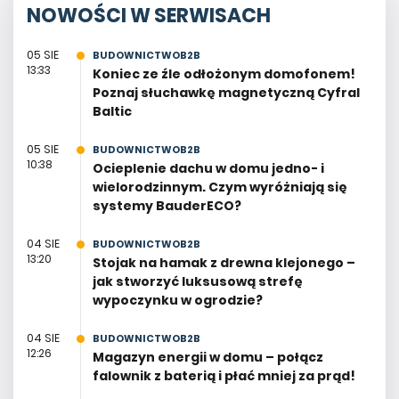
NOWOŚCI W SERWISACH
05 SIE
BUDOWNICTWOB2B
13:33
Koniec ze źle odłożonym domofonem!
Poznaj słuchawkę magnetyczną Cyfral
Baltic
05 SIE
BUDOWNICTWOB2B
10:38
Ocieplenie dachu w domu jedno- i
wielorodzinnym. Czym wyróżniają się
systemy BauderECO?
04 SIE
BUDOWNICTWOB2B
13:20
Stojak na hamak z drewna klejonego –
jak stworzyć luksusową strefę
wypoczynku w ogrodzie?
04 SIE
BUDOWNICTWOB2B
12:26
Magazyn energii w domu – połącz
falownik z baterią i płać mniej za prąd!