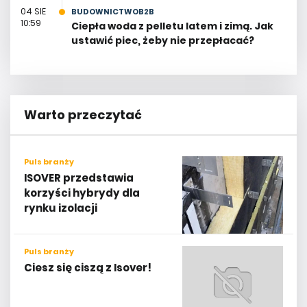
04 SIE
BUDOWNICTWOB2B
10:59
Ciepła woda z pelletu latem i zimą. Jak
ustawić piec, żeby nie przepłacać?
Warto przeczytać
Puls branży
ISOVER przedstawia
korzyści hybrydy dla
rynku izolacji
Puls branży
Ciesz się ciszą z Isover!