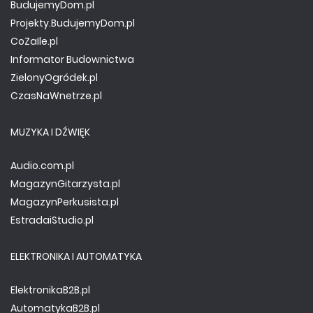
BudujemyDom.pl
Projekty.BudujemyDom.pl
CoZaIle.pl
Informator Budownictwa
ZielonyOgródek.pl
CzasNaWnetrze.pl
MUZYKA I DŹWIĘK
Audio.com.pl
MagazynGitarzysta.pl
MagazynPerkusista.pl
EstradaiStudio.pl
ELEKTRONIKA I AUTOMATYKA
ElektronikaB2B.pl
AutomatykaB2B.pl