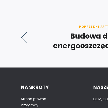
POPRZEDNI ART
Budowa 
energooszczęd
NA SKRÓTY
NASZE
Strona główna
DOM, OG
Przegrody