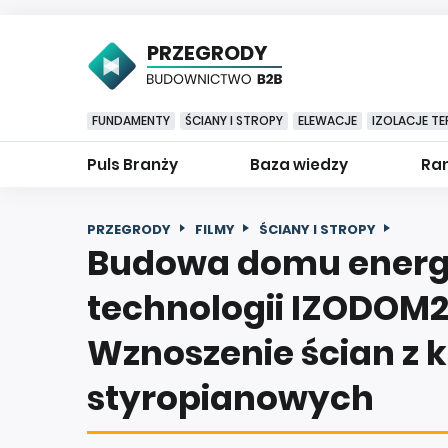
PRZEGRODY
FUNDAMENTY
ŚCIANY I STROPY
ELEWACJE
IZOLACJE TE
Puls Branży
Baza wiedzy
Ran
PRZEGRODY
FILMY
ŚCIANY I STROPY
Budowa domu energ
technologii IZODOM2
Wznoszenie ścian z k
styropianowych