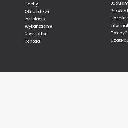
Budujem
Dachy
Projekt
Okna i drzwi
CoZaIle.
Instalacje
Informa
Wykańczanie
ZielonyO
Newsletter
CzasNaW
Kontakt