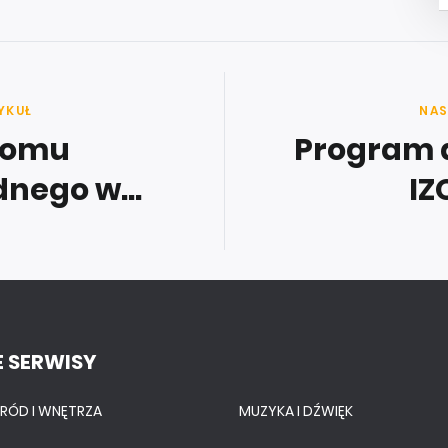
YKUŁ
NAS
domu
Program 
nego w...
IZ
 SERWISY
RÓD I WNĘTRZA
MUZYKA I DŹWIĘK