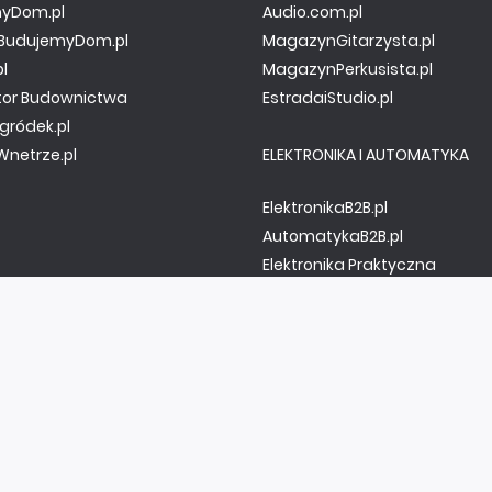
yDom.pl
Audio.com.pl
y.BudujemyDom.pl
MagazynGitarzysta.pl
pl
MagazynPerkusista.pl
tor Budownictwa
EstradaiStudio.pl
gródek.pl
netrze.pl
ELEKTRONIKA I AUTOMATYKA
ElektronikaB2B.pl
AutomatykaB2B.pl
Elektronika Praktyczna
Elportal.pl
Świat Radio