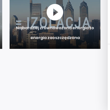
szklanego
Najbardziej zrównoważona energia to
energia zaoszczędzona