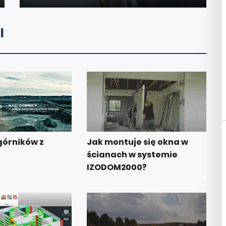
I
górników z
Jak montuje się okna w
ścianach w systemie
IZODOM2000?