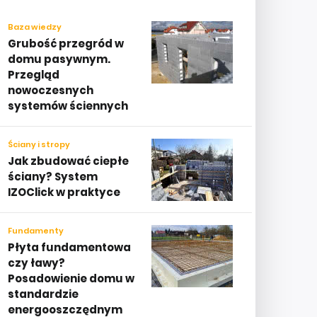
Baza wiedzy
Grubość przegród w
domu pasywnym.
Przegląd
nowoczesnych
systemów ściennych
Ściany i stropy
Jak zbudować ciepłe
ściany? System
IZOClick w praktyce
Fundamenty
Płyta fundamentowa
czy ławy?
Posadowienie domu w
standardzie
energooszczędnym