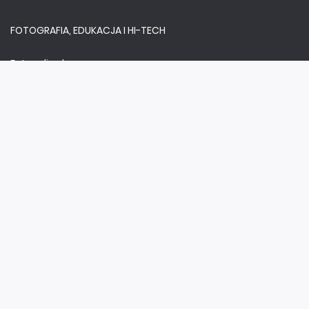
FOTOGRAFIA, EDUKACJA I HI-TECH
Fotopolis.pl
ZDROWIE I RODZINA
KtoCieWyleczy.pl
Copyright ©
AVT
2020
Sklep AVT