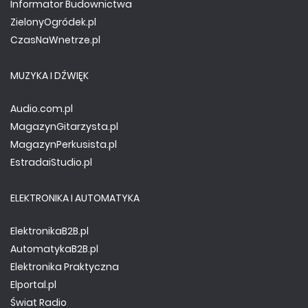
Informator Budownictwa
ZielonyOgródek.pl
CzasNaWnetrze.pl
MUZYKA I DŹWIĘK
Audio.com.pl
MagazynGitarzysta.pl
MagazynPerkusista.pl
EstradaiStudio.pl
ELEKTRONIKA I AUTOMATYKA
ElektronikaB2B.pl
AutomatykaB2B.pl
Elektronika Praktyczna
Elportal.pl
Świat Radio