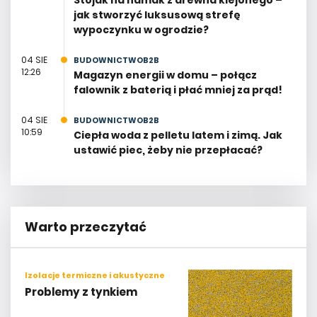
jak stworzyć luksusową strefę
wypoczynku w ogrodzie?
04 SIE
BUDOWNICTWOB2B
12:26
Magazyn energii w domu – połącz
falownik z baterią i płać mniej za prąd!
04 SIE
BUDOWNICTWOB2B
10:59
Ciepła woda z pelletu latem i zimą. Jak
ustawić piec, żeby nie przepłacać?
Warto przeczytać
Izolacje termiczne i akustyczne
Problemy z tynkiem