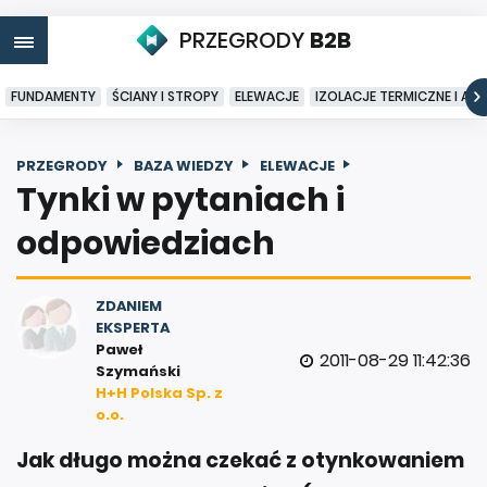
PRZEGRODY
B2B
FUNDAMENTY
ŚCIANY I STROPY
ELEWACJE
IZOLACJE TERMICZNE I AK
PRZEGRODY
BAZA WIEDZY
ELEWACJE
Tynki w pytaniach i
odpowiedziach
ZDANIEM
EKSPERTA
Paweł
2011-08-29 11:42:36
Szymański
H+H Polska Sp. z
o.o.
Jak długo można czekać z otynkowaniem