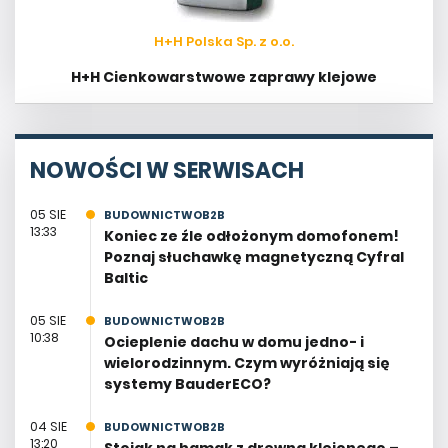
H+H Polska Sp. z o.o.
H+H Cienkowarstwowe zaprawy klejowe
NOWOŚCI W SERWISACH
05 SIE
BUDOWNICTWOB2B
13:33
Koniec ze źle odłożonym domofonem!
Poznaj słuchawkę magnetyczną Cyfral
Baltic
05 SIE
BUDOWNICTWOB2B
10:38
Ocieplenie dachu w domu jedno- i
wielorodzinnym. Czym wyróżniają się
systemy BauderECO?
04 SIE
BUDOWNICTWOB2B
13:20
Stojak na hamak z drewna klejonego –