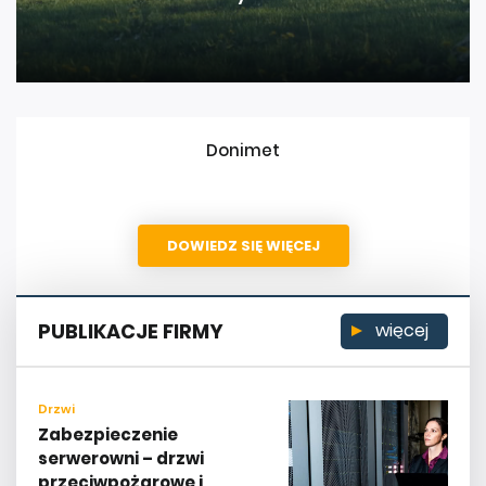
Donimet
DOWIEDZ SIĘ WIĘCEJ
PUBLIKACJE FIRMY
więcej
Drzwi
Zabezpieczenie
serwerowni – drzwi
przeciwpożarowe i