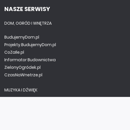
NASZE SERWISY
DOM, OGRÓD I WNĘTRZA
BudujemyDom.pl
Projekty.BudujemyDom.pl
CoZaIle.pl
Informator Budownictwa
ZielonyOgródek.pl
CzasNaWnetrze.pl
MUZYKA I DŹWIĘK
Audio.com.pl
MagazynGitarzysta.pl
MagazynPerkusista.pl
EstradaiStudio.pl