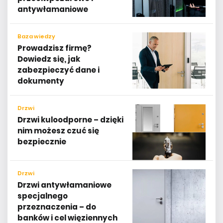
antywłamaniowe
Baza wiedzy
Prowadzisz firmę?
Dowiedz się, jak
zabezpieczyć dane i
dokumenty
Drzwi
Drzwi kuloodporne – dzięki
nim możesz czuć się
bezpiecznie
Drzwi
Drzwi antywłamaniowe
specjalnego
przeznaczenia – do
banków i cel więziennych