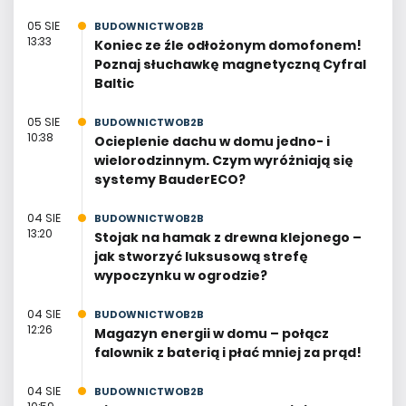
05 SIE
BUDOWNICTWOB2B
13:33
Koniec ze źle odłożonym domofonem!
Poznaj słuchawkę magnetyczną Cyfral
Baltic
05 SIE
BUDOWNICTWOB2B
10:38
Ocieplenie dachu w domu jedno- i
wielorodzinnym. Czym wyróżniają się
systemy BauderECO?
04 SIE
BUDOWNICTWOB2B
13:20
Stojak na hamak z drewna klejonego –
jak stworzyć luksusową strefę
wypoczynku w ogrodzie?
04 SIE
BUDOWNICTWOB2B
12:26
Magazyn energii w domu – połącz
falownik z baterią i płać mniej za prąd!
04 SIE
BUDOWNICTWOB2B