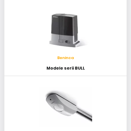
Beninca
Modele serii BULL