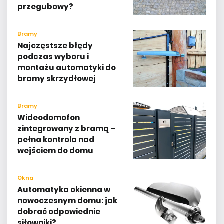
przegubowy?
Bramy
Najczęstsze błędy
podczas wyboru i
montażu automatyki do
bramy skrzydłowej
Bramy
Wideodomofon
zintegrowany z bramą –
pełna kontrola nad
wejściem do domu
Okna
Automatyka okienna w
nowoczesnym domu: jak
dobrać odpowiednie
siłowniki?