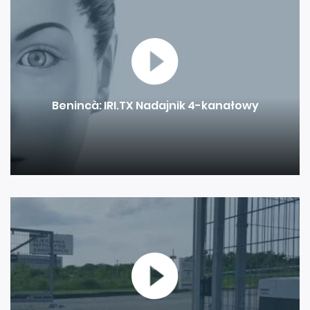
elewacją
Benincà: IRI.TX Nadajnik 4-kanałowy