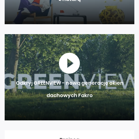
Odkryj GREENVIEW - nową generację okien
dachowych Fakro