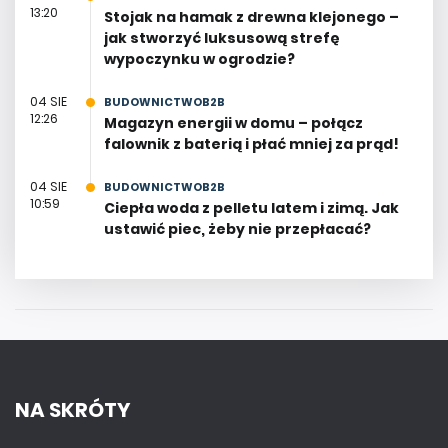
13:20
Stojak na hamak z drewna klejonego –
jak stworzyć luksusową strefę
wypoczynku w ogrodzie?
04 SIE
BUDOWNICTWOB2B
12:26
Magazyn energii w domu – połącz
falownik z baterią i płać mniej za prąd!
04 SIE
BUDOWNICTWOB2B
10:59
Ciepła woda z pelletu latem i zimą. Jak
ustawić piec, żeby nie przepłacać?
NA SKRÓTY