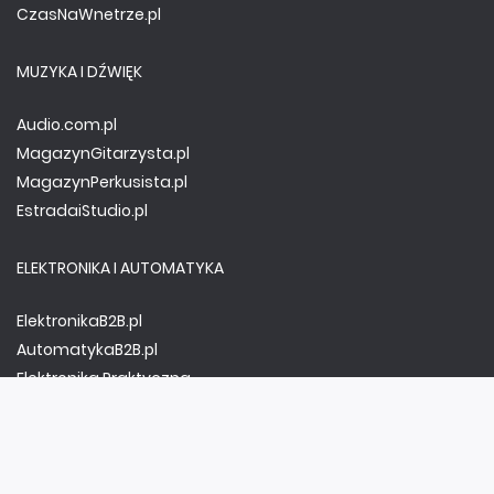
CzasNaWnetrze.pl
MUZYKA I DŹWIĘK
Audio.com.pl
MagazynGitarzysta.pl
MagazynPerkusista.pl
EstradaiStudio.pl
ELEKTRONIKA I AUTOMATYKA
ElektronikaB2B.pl
AutomatykaB2B.pl
Elektronika Praktyczna
Elportal.pl
Świat Radio
FOTOGRAFIA, EDUKACJA I HI-TECH