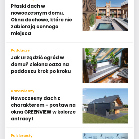
Płaski dach w
nowoczesnym domu.
Okna dachowe, które nie
zabierają cennego
miejsca
Poddasze
Jak urządzić ogród w
domu? Zielona oaza na
poddaszu krok po kroku
Baza wiedzy
Nowoczesny dach z
charakterem – postaw na
okna GREENVIEW w kolorze
antracyt
Puls branży