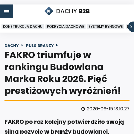
DACHY
B2B
KONSTRUKCJA DACHU
POKRYCIA DACHOWE
SYSTEMY RYNNOWE
PO
DACHY
PULS BRANŻY
FAKRO triumfuje w
rankingu Budowlana
Marka Roku 2026. Pięć
prestiżowych wyróżnień!
2026-06-15 13:10:27
FAKRO po raz kolejny potwierdziło swoją
silną pozycję w branży budowlanej.