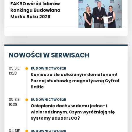
FAKRO wśród liderów
Rankingu Budowlana
Marka Roku 2025
NOWOŚCI W SERWISACH
05 SIE
BUDOWNICTWOB2B
13:33
Koniec ze źle odłożonym domofonem!
Poznaj słuchawkę magnetyczną Cyfral
Baltic
05 SIE
BUDOWNICTWOB2B
10:38
Ocieplenie dachu w domu jedno- i
wielorodzinnym. Czym wyróżniają się
systemy BauderECO?
04 SIE
BUDOWNICTWOB2B