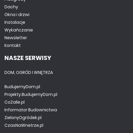
Dachy
Okna i drzwi
Instalacje
Wykańczanie
Newsletter
Kontakt
NASZE SERWISY
DOM, OGRÓD I WNĘTRZA
BudujemyDom.pl
Projekty.BudujemyDom.pl
CoZaIle.pl
Informator Budownictwa
ZielonyOgródek.pl
CzasNaWnetrze.pl