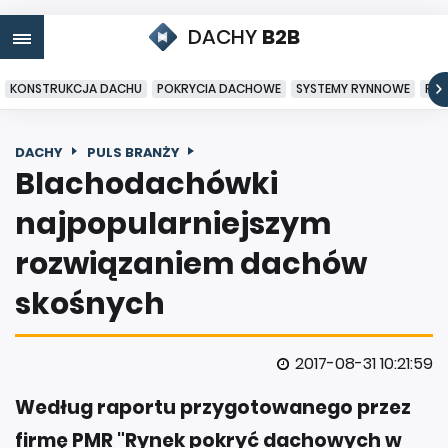
DACHY
B2B
KONSTRUKCJA DACHU
POKRYCIA DACHOWE
SYSTEMY RYNNOWE
PO
DACHY
PULS BRANŻY
Blachodachówki
najpopularniejszym
rozwiązaniem dachów
skośnych
2017-08-31 10:21:59
Według raportu przygotowanego przez
firmę PMR "Rynek pokryć dachowych w