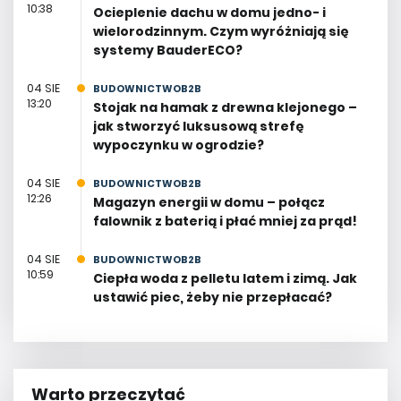
10:38
Ocieplenie dachu w domu jedno- i
wielorodzinnym. Czym wyróżniają się
systemy BauderECO?
04 SIE
BUDOWNICTWOB2B
13:20
Stojak na hamak z drewna klejonego –
jak stworzyć luksusową strefę
wypoczynku w ogrodzie?
04 SIE
BUDOWNICTWOB2B
12:26
Magazyn energii w domu – połącz
falownik z baterią i płać mniej za prąd!
04 SIE
BUDOWNICTWOB2B
10:59
Ciepła woda z pelletu latem i zimą. Jak
ustawić piec, żeby nie przepłacać?
Warto przeczytać