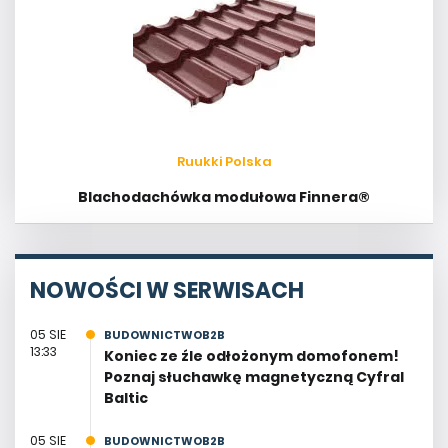
Ruukki Polska
Blachodachówka modułowa Finnera®
NOWOŚCI W SERWISACH
05 SIE
BUDOWNICTWOB2B
13:33
Koniec ze źle odłożonym domofonem!
Poznaj słuchawkę magnetyczną Cyfral
Baltic
05 SIE
BUDOWNICTWOB2B