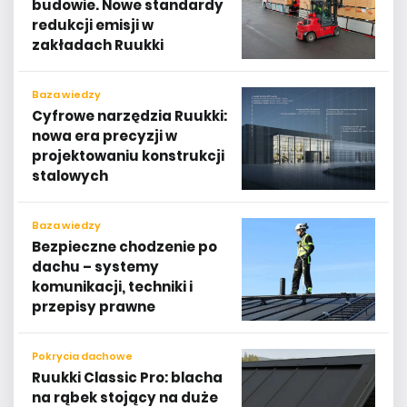
budowie. Nowe standardy
redukcji emisji w
zakładach Ruukki
Baza wiedzy
Cyfrowe narzędzia Ruukki:
nowa era precyzji w
projektowaniu konstrukcji
stalowych
Baza wiedzy
Bezpieczne chodzenie po
dachu – systemy
komunikacji, techniki i
przepisy prawne
Pokrycia dachowe
Ruukki Classic Pro: blacha
na rąbek stojący na duże