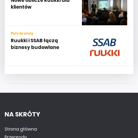
Nowe oblicze Ruukki dla
klientów
Puls branży
Ruukki i SSAB łączą
biznesy budowlane
NA SKRÓTY
Strona główna
Przegrody