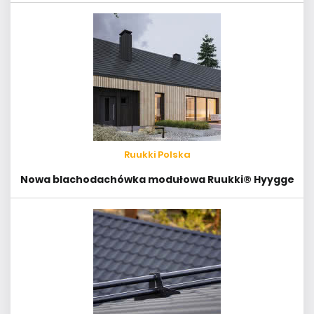
Ruukki Polska
Nowa blachodachówka modułowa Ruukki® Hyygge