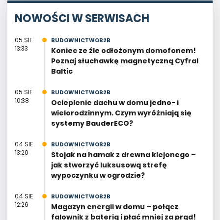
NOWOŚCI W SERWISACH
05 SIE
BUDOWNICTWOB2B
13:33
Koniec ze źle odłożonym domofonem!
Poznaj słuchawkę magnetyczną Cyfral
Baltic
05 SIE
BUDOWNICTWOB2B
10:38
Ocieplenie dachu w domu jedno- i
wielorodzinnym. Czym wyróżniają się
systemy BauderECO?
04 SIE
BUDOWNICTWOB2B
13:20
Stojak na hamak z drewna klejonego –
jak stworzyć luksusową strefę
wypoczynku w ogrodzie?
04 SIE
BUDOWNICTWOB2B
12:26
Magazyn energii w domu – połącz
falownik z baterią i płać mniej za prąd!