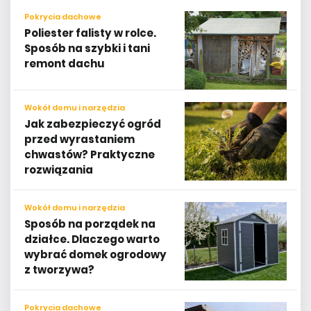
Pokrycia dachowe
Poliester falisty w rolce.
Sposób na szybki i tani
remont dachu
Wokół domu i narzędzia
Jak zabezpieczyć ogród
przed wyrastaniem
chwastów? Praktyczne
rozwiązania
Wokół domu i narzędzia
Sposób na porządek na
działce. Dlaczego warto
wybrać domek ogrodowy
z tworzywa?
Pokrycia dachowe