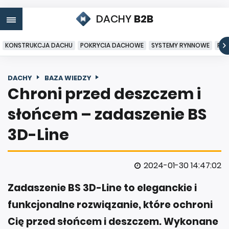
DACHY
B2B
KONSTRUKCJA DACHU
POKRYCIA DACHOWE
SYSTEMY RYNNOWE
PO
DACHY
BAZA WIEDZY
Chroni przed deszczem i
słońcem – zadaszenie BS
3D-Line
2024-01-30 14:47:02
Zadaszenie BS 3D-Line to eleganckie i
funkcjonalne rozwiązanie, które ochroni
Cię przed słońcem i deszczem. Wykonane