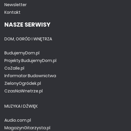
Newsletter
Kontakt
NASZE SERWISY
DOM, OGRÓD I WNĘTRZA
BudujemyDom.pl
Projekty.BudujemyDom.pl
CoZaIle.pl
Informator Budownictwa
ZielonyOgródek.pl
CzasNaWnetrze.pl
MUZYKA I DŹWIĘK
Audio.com.pl
MagazynGitarzysta.pl