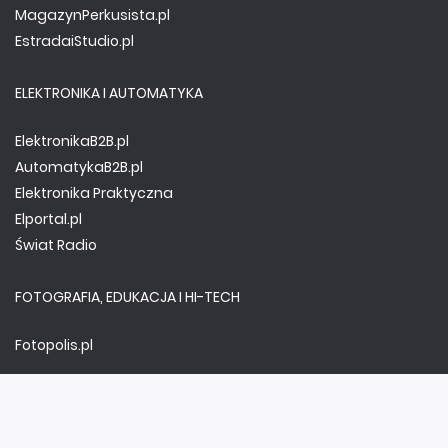
MagazynPerkusista.pl
EstradaiStudio.pl
ELEKTRONIKA I AUTOMATYKA
ElektronikaB2B.pl
AutomatykaB2B.pl
Elektronika Praktyczna
Elportal.pl
Świat Radio
FOTOGRAFIA, EDUKACJA I HI-TECH
Fotopolis.pl
ZDROWIE I RODZINA
KtoCieWyleczy.pl