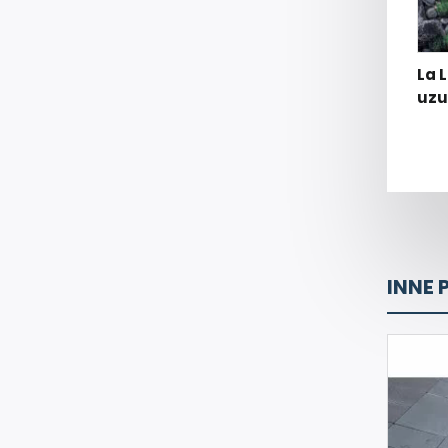
La 
uzu
INNE 