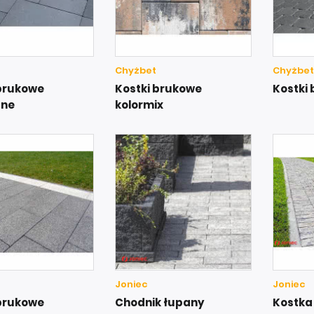
Chyżbet
Chyżbet
 brukowe
Kostki brukowe
Kostki
zne
kolormix
Joniec
Joniec
 brukowe
Chodnik łupany
Kostka