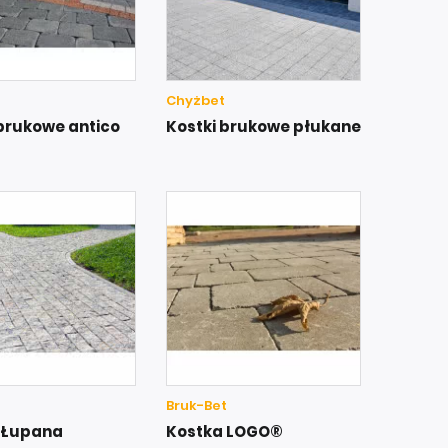
Chyżbet
 brukowe antico
Kostki brukowe płukane
Bruk-Bet
 Łupana
Kostka LOGO®