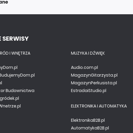
ane
 SERWISY
RÓD I WNĘTRZA
MUZYKA I DŹWIĘK
yDom.pl
Audio.com.pl
y.BudujemyDom.pl
MagazynGitarzysta.pl
pl
MagazynPerkusista.pl
tor Budownictwa
EstradaiStudio.pl
gródek.pl
netrze.pl
ELEKTRONIKA I AUTOMATYKA
ElektronikaB2B.pl
AutomatykaB2B.pl