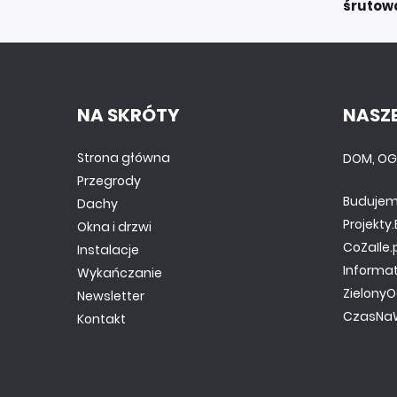
śrutow
NA SKRÓTY
NASZE
Strona główna
DOM, OG
Przegrody
Budujem
Dachy
Projekt
Okna i drzwi
CoZaIle.
Instalacje
Informa
Wykańczanie
ZielonyO
Newsletter
CzasNaW
Kontakt