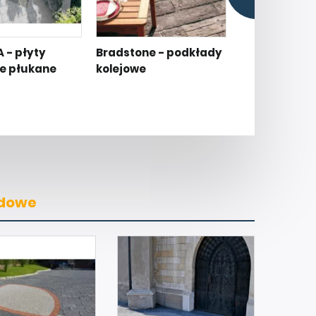
 - płyty
Bradstone - podkłady
Kostka bruk
e płukane
kolejowe
VINDOBONA
odowe