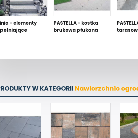
Linia - elementy
PASTELLA - kostka
PASTELLA
pełniające
brukowa płukana
tarasow
PRODUKTY W KATEGORII
Nawierzchnie ogr