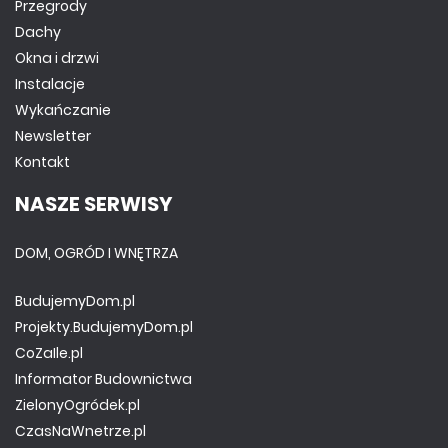
Przegrody
Dachy
Okna i drzwi
Instalacje
Wykańczanie
Newsletter
Kontakt
NASZE SERWISY
DOM, OGRÓD I WNĘTRZA
BudujemyDom.pl
Projekty.BudujemyDom.pl
CoZaIle.pl
Informator Budownictwa
ZielonyOgródek.pl
CzasNaWnetrze.pl