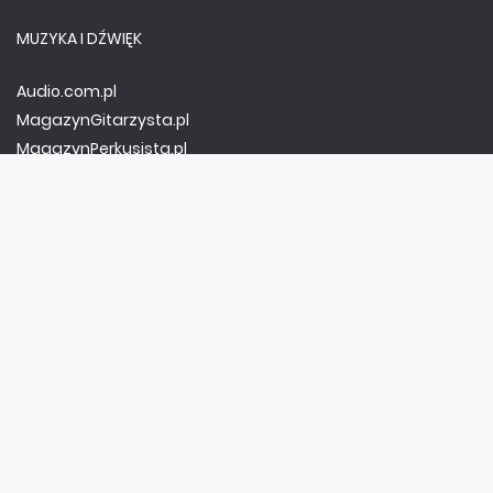
MUZYKA I DŹWIĘK
Audio.com.pl
MagazynGitarzysta.pl
MagazynPerkusista.pl
EstradaiStudio.pl
ELEKTRONIKA I AUTOMATYKA
ElektronikaB2B.pl
AutomatykaB2B.pl
Elektronika Praktyczna
Elportal.pl
Świat Radio
FOTOGRAFIA, EDUKACJA I HI-TECH