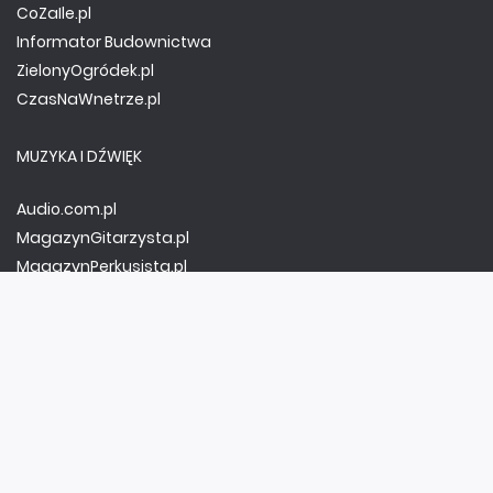
CoZaIle.pl
Informator Budownictwa
ZielonyOgródek.pl
CzasNaWnetrze.pl
MUZYKA I DŹWIĘK
Audio.com.pl
MagazynGitarzysta.pl
MagazynPerkusista.pl
EstradaiStudio.pl
ELEKTRONIKA I AUTOMATYKA
ElektronikaB2B.pl
AutomatykaB2B.pl
Elektronika Praktyczna
Elportal.pl