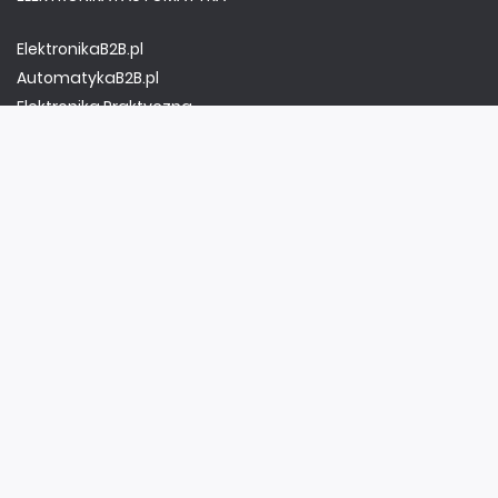
ElektronikaB2B.pl
AutomatykaB2B.pl
Elektronika Praktyczna
Elportal.pl
Świat Radio
FOTOGRAFIA, EDUKACJA I HI-TECH
Fotopolis.pl
ZDROWIE I RODZINA
KtoCieWyleczy.pl