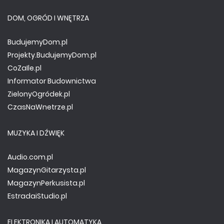
DOM, OGRÓD I WNĘTRZA
BudujemyDom.pl
Projekty.BudujemyDom.pl
CoZaIle.pl
Informator Budownictwa
ZielonyOgródek.pl
CzasNaWnetrze.pl
MUZYKA I DŹWIĘK
Audio.com.pl
MagazynGitarzysta.pl
MagazynPerkusista.pl
EstradaiStudio.pl
ELEKTRONIKA I AUTOMATYKA