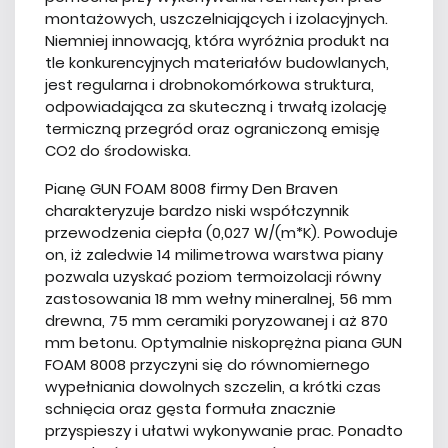
montażowych, uszczelniających i izolacyjnych.
Niemniej innowacją, która wyróżnia produkt na
tle konkurencyjnych materiałów budowlanych,
jest regularna i drobnokomórkowa struktura,
odpowiadająca za skuteczną i trwałą izolację
termiczną przegród oraz ograniczoną emisję
CO2 do środowiska.
Pianę GUN FOAM 8008 firmy Den Braven
charakteryzuje bardzo niski współczynnik
przewodzenia ciepła (0,027 W/(m*K). Powoduje
on, iż zaledwie 14 milimetrowa warstwa piany
pozwala uzyskać poziom termoizolacji równy
zastosowania 18 mm wełny mineralnej, 56 mm
drewna, 75 mm ceramiki poryzowanej i aż 870
mm betonu. Optymalnie niskoprężna piana GUN
FOAM 8008 przyczyni się do równomiernego
wypełniania dowolnych szczelin, a krótki czas
schnięcia oraz gęsta formuła znacznie
przyspieszy i ułatwi wykonywanie prac. Ponadto