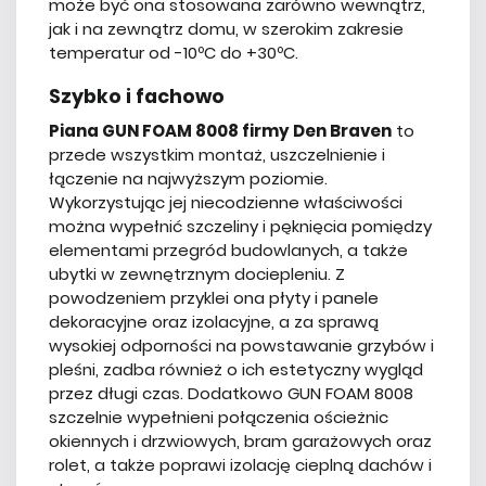
może być ona stosowana zarówno wewnątrz,
jak i na zewnątrz domu, w szerokim zakresie
temperatur od -10ºC do +30ºC.
Szybko i fachowo
Piana GUN FOAM 8008 firmy Den Braven
to
przede wszystkim montaż, uszczelnienie i
łączenie na najwyższym poziomie.
Wykorzystując jej niecodzienne właściwości
można wypełnić szczeliny i pęknięcia pomiędzy
elementami przegród budowlanych, a także
ubytki w zewnętrznym dociepleniu. Z
powodzeniem przyklei ona płyty i panele
dekoracyjne oraz izolacyjne, a za sprawą
wysokiej odporności na powstawanie grzybów i
pleśni, zadba również o ich estetyczny wygląd
przez długi czas. Dodatkowo GUN FOAM 8008
szczelnie wypełnieni połączenia ościeżnic
okiennych i drzwiowych, bram garażowych oraz
rolet, a także poprawi izolację cieplną dachów i