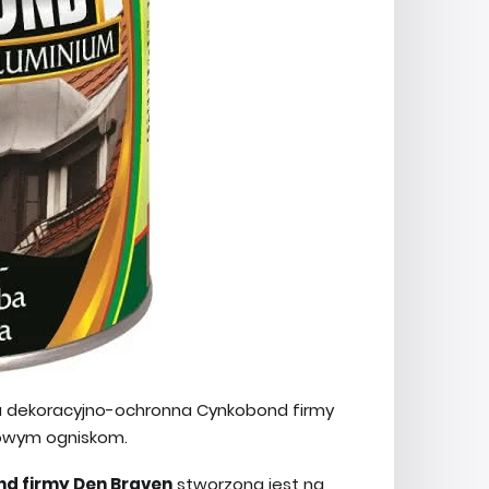
a dekoracyjno-ochronna Cynkobond firmy
 nowym ogniskom.
d firmy Den Braven
stworzona jest na