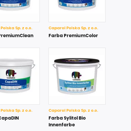
Polska Sp. z o.o.
Caparol Polska Sp. z o.o.
PremiumClean
Farba PremiumColor
Polska Sp. z o.o.
Caparol Polska Sp. z o.o.
CapaDIN
Farba Sylitol Bio
Innenfarbe