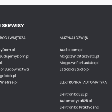
 SERWISY
RÓD I WNĘTRZA
MUZYKA I DŹWIĘK
yDom.pl
Audio.com.pl
y.BudujemyDom.pl
MagazynGitarzysta.pl
pl
MagazynPerkusista.pl
tor Budownictwa
EstradaiStudio.pl
gródek.pl
netrze.pl
ELEKTRONIKA I AUTOMATYKA
ElektronikaB2B.pl
AutomatykaB2B.pl
Elektronika Praktyczna