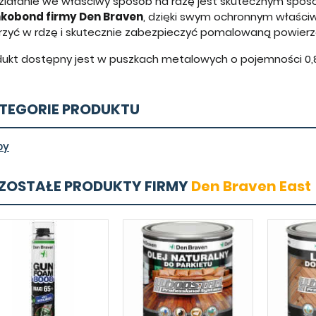
ziałanie we właściwy sposób na rdzę jest skutecznym sposo
kobond firmy Den Braven
, dzięki swym ochronnym właśc
rzyć w rdzę i skutecznie zabezpieczyć pomalowaną powierz
ukt dostępny jest w puszkach metalowych o pojemności 0,8; 5
TEGORIE PRODUKTU
by
ZOSTAŁE PRODUKTY FIRMY
Den Braven East