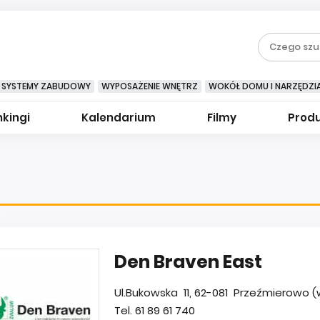
SYSTEMY ZABUDOWY
WYPOSAŻENIE WNĘTRZ
WOKÓŁ DOMU I NARZĘDZI
kingi
Kalendarium
Filmy
Prod
Den Braven East
Ul.Bukowska 11, 62-081 Przeźmierowo (w
Tel. 61 89 61 740