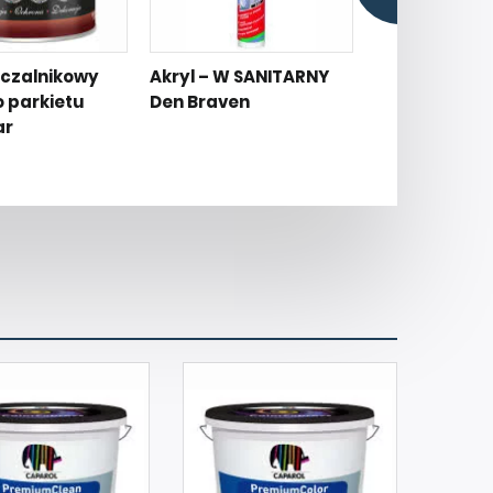
czalnikowy
Akryl – W SANITARNY
Klej do drew
o parkietu
Den Braven
Dębowy Mocn
ar
Den Braven