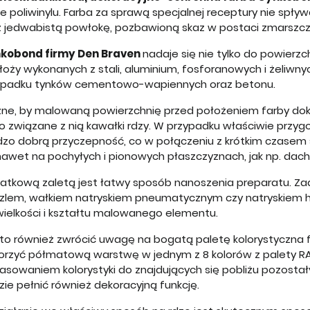
e poliwinylu. Farba za sprawą specjalnej receptury nie spł
z jedwabistą powłokę, pozbawioną skaz w postaci zmarszcz
kobond firmy Den Braven
nadaje się nie tylko do powierzc
oży wykonanych z stali, aluminium, fosforanowych i żeliwnyc
ypadku tynków cementowo-wapiennych oraz betonu.
ne, by malowaną powierzchnię przed położeniem farby dokład
no związane z nią kawałki rdzy. W przypadku właściwie pr
dzo dobrą przyczepność, co w połączeniu z krótkim czasem
nawet na pochyłych i pionowych płaszczyznach, jak np. dach
atkową zaletą jest łatwy sposób nanoszenia preparatu. Za
zlem, wałkiem natryskiem pneumatycznym czy natryskiem
wielkości i kształtu malowanego elementu.
to również zwrócić uwagę na bogatą paletę kolorystyczna 
orzyć półmatową warstwę w jednym z 8 kolorów z palety RAL
asowaniem kolorystyki do znajdujących się pobliżu pozost
ie pełnić również dekoracyjną funkcję.