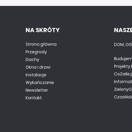
NA SKRÓTY
NASZE
Strona główna
DOM, OG
Przegrody
Budujem
Dachy
Projekt
Okna i drzwi
CoZaIle.
Instalacje
Informa
Wykańczanie
ZielonyO
Newsletter
CzasNaW
Kontakt