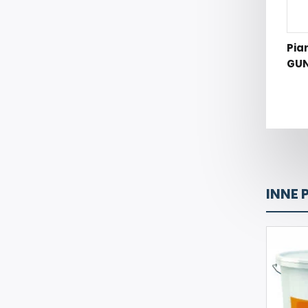
Pia
GUN
INNE 