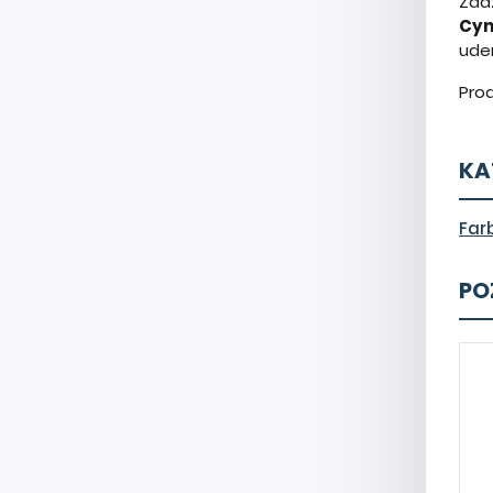
Zad
Cyn
ude
Prod
KA
Far
PO