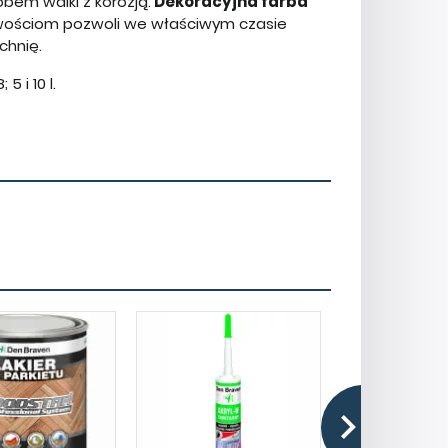
bem walki z korozją.
Dekoracyjna farba
iwościom pozwoli we właściwym czasie
chnię.
 i 10 l.