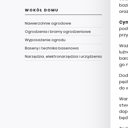
bazi
WOKÓŁ DOMU
ora
Cyn
Nawierzchnie ogrodowe
podł
Ogrodzenia i bramy ogrodzeniowe
prz
Wyposażenie ogrodu
Waż
Baseny i technika basenowa
luź
Narzędzia, elektronarzędzia i urządzenia
bar
go 
Dod
pęd
do 
War
stw
dop
będz