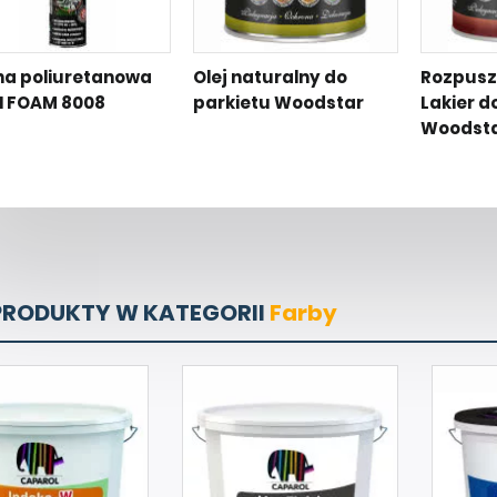
na poliuretanowa
Olej naturalny do
Rozpusz
 FOAM 8008
parkietu Woodstar
Lakier d
Woodst
PRODUKTY W KATEGORII
Farby