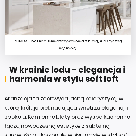
ZUMBA - bateria zlewozmywakowa z białą, elastyczną
wylewką.
W krainie lodu – elegancja i
harmonia w stylu soft loft
Aranżacja ta zachwyca jasną kolorystyką, w
której króluje biel, nadająca wnętrzu elegancji i
spokoju. Kamienne blaty oraz wyspa kuchenne
łączą nowoczesną estetykę z subtelną
surowością, doskonale wpisując się w styl soft