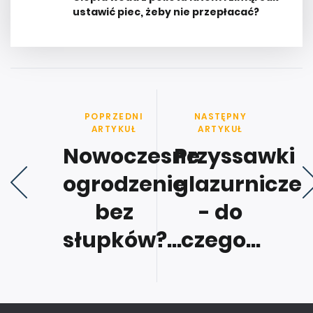
ustawić piec, żeby nie przepłacać?
POPRZEDNI
NASTĘPNY
ARTYKUŁ
ARTYKUŁ
Nowoczesne
Przyssawki
ogrodzenie
glazurnicze
bez
- do
słupków?...
czego...