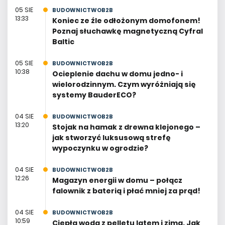
05 SIE
BUDOWNICTWOB2B
13:33
Koniec ze źle odłożonym domofonem!
Poznaj słuchawkę magnetyczną Cyfral
Baltic
05 SIE
BUDOWNICTWOB2B
10:38
Ocieplenie dachu w domu jedno- i
wielorodzinnym. Czym wyróżniają się
systemy BauderECO?
04 SIE
BUDOWNICTWOB2B
13:20
Stojak na hamak z drewna klejonego –
jak stworzyć luksusową strefę
wypoczynku w ogrodzie?
04 SIE
BUDOWNICTWOB2B
12:26
Magazyn energii w domu – połącz
falownik z baterią i płać mniej za prąd!
04 SIE
BUDOWNICTWOB2B
10:59
Ciepła woda z pelletu latem i zimą. Jak