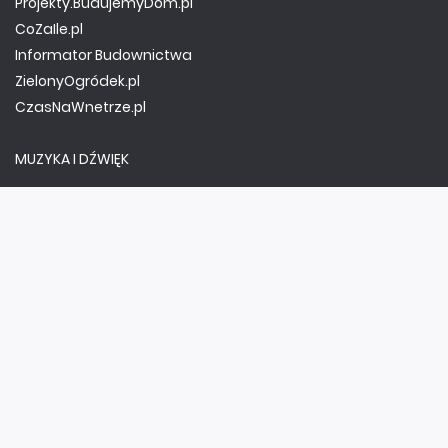
Projekty.BudujemyDom.pl
CoZaIle.pl
Informator Budownictwa
ZielonyOgródek.pl
CzasNaWnetrze.pl
MUZYKA I DŹWIĘK
Audio.com.pl
MagazynGitarzysta.pl
MagazynPerkusista.pl
EstradaiStudio.pl
ELEKTRONIKA I AUTOMATYKA
ElektronikaB2B.pl
AutomatykaB2B.pl
Elektronika Praktyczna