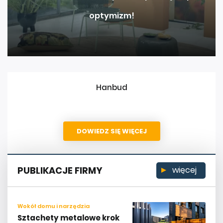
optymizm!
Hanbud
DOWIEDZ SIĘ WIĘCEJ
PUBLIKACJE FIRMY
więcej
Wokół domu i narzędzia
Sztachety metalowe krok