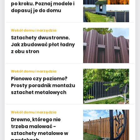
po kroku. Poznaj modele i
dopasuj je do domu
Wokół domu i narzędzia
Sztachety dwustronne.
Jak zbudować płot ładny
z obu stron
Wokół domu i narzędzia
Pionowo czy poziomo?
Prosty poradnik montażu
sztachet metalowych
Wokół domu i narzędzia
Drewno, którego nie
trzeba malować -
sztachety metalowe w