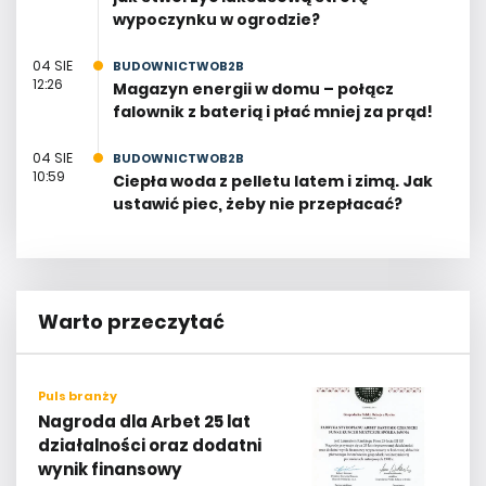
wypoczynku w ogrodzie?
04 SIE
BUDOWNICTWOB2B
12:26
Magazyn energii w domu – połącz
falownik z baterią i płać mniej za prąd!
04 SIE
BUDOWNICTWOB2B
10:59
Ciepła woda z pelletu latem i zimą. Jak
ustawić piec, żeby nie przepłacać?
Warto przeczytać
Puls branży
Nagroda dla Arbet 25 lat
działalności oraz dodatni
wynik finansowy