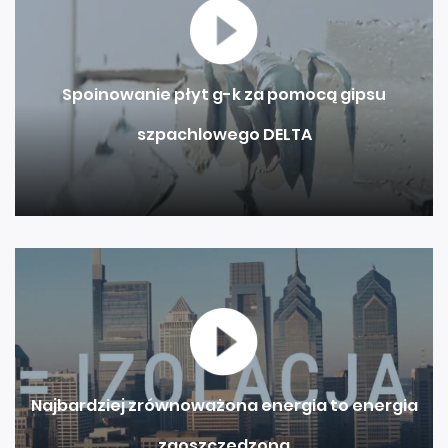
Spoinowanie płyt g-k za pomocą gipsu
szpachlowego DELTA
Najbardziej zrównoważona energia to energia
zaoszczędzona