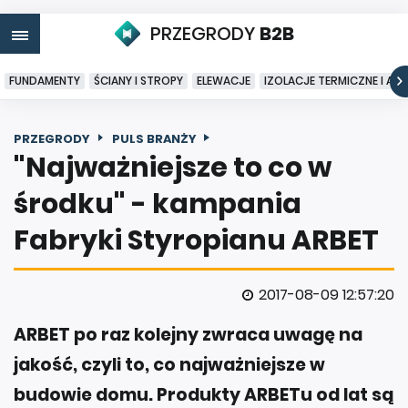
PRZEGRODY
B2B
FUNDAMENTY
ŚCIANY I STROPY
ELEWACJE
IZOLACJE TERMICZNE I AK
PRZEGRODY
PULS BRANŻY
"Najważniejsze to co w
środku" - kampania
Fabryki Styropianu ARBET
2017-08-09 12:57:20
ARBET po raz kolejny zwraca uwagę na
jakość, czyli to, co najważniejsze w
budowie domu. Produkty ARBETu od lat są