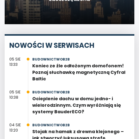
NOWOŚCI W SERWISACH
05 SIE
BUDOWNICTWOB2B
13:33
Koniec ze źle odłożonym domofonem!
Poznaj słuchawkę magnetyczną Cyfral
Baltic
05 SIE
BUDOWNICTWOB2B
10:38
Ocieplenie dachu w domu jedno- i
wielorodzinnym. Czym wyróżniają się
systemy BauderECO?
04 SIE
BUDOWNICTWOB2B
13:20
Stojak na hamak z drewna klejonego –
jak stworzyć luksusową strefę