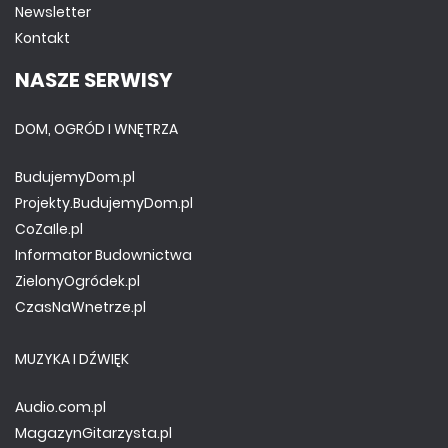
Newsletter
Kontakt
NASZE SERWISY
DOM, OGRÓD I WNĘTRZA
BudujemyDom.pl
Projekty.BudujemyDom.pl
CoZaIle.pl
Informator Budownictwa
ZielonyOgródek.pl
CzasNaWnetrze.pl
MUZYKA I DŹWIĘK
Audio.com.pl
MagazynGitarzysta.pl